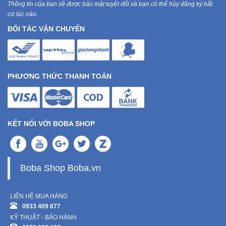
Thông tin của bạn sẽ được bảo mật tuyệt đối và bạn có thể hủy đăng ký bất
cứ lúc nào.
Mẹ
ĐỐI TÁC VẬN CHUYỂN
Và
Bé
PHƯƠNG THỨC THANH TOÁN
KẾT NỐI VỚI BOBA SHOP
Boba Shop Boba.vn
LIÊN HỆ MUA HÀNG
0933 409 877
KỸ THUẬT - BẢO HÀNH