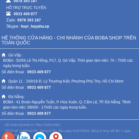
0978 393 187
HỖ TRỢ TRỰC TUYẾN
0933 409 877
Zalo:
0978 393 187
Skype:
huyt_huyphu.sp
HỆ THỐNG CỬA HÀNG - CHI NHÁNH CỦA BOBA SHOP TRÊN
TOÀN QUỐC
Gò Vấp :
BOBA - 50/56 Lê Thị Hồng, P17, Q. Gò Vấp. Thời gian làm việc: 7h - 7h00 các
ngày trong tuần.
Số điện thoại :
0933 409 877
Quận 11 :
269/18 Đ. Lý Thường Kiệt, Phường Phú Thọ, Hồ Chí Minh
Số điện thoại :
0933 409 877
Đà Nẵng :
BOBA - 41 Đoàn Nguyễn Tuấn, P. Hòa Xuân, Q. Cẩm Lệ, TP. Đà Nẵng. Tthời
gian làm việc: 08h00 - 17h00 các ngày trong tuần.
Số điện thoại :
0933 409 877
HỘ KINH DOANH VI TÍNH TOÀN PHÁT
GPKD số 41M8042355. Đăng ký lần đầu ngày 31/07/2020. Đăng kí thay đổi lần 1 ngày
07/06/2022