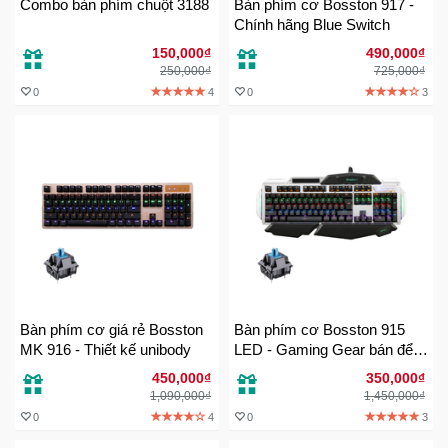
Combo bàn phím chuột 3188
Bàn phím cơ Bosston 917 -
Trí
Chính hãng Blue Switch
150,000₫
490,000₫
250,000₫
725,000₫
Đồ
Điện
0
4
0
3
Gia
Dụng
Máy
Ảnh-
Máy
bay
flycam
Bàn phím cơ giá rẻ Bosston
Bàn phím cơ Bosston 915
Đồ
MK 916 - Thiết kế unibody
LED - Gaming Gear bán để
Chơi
tay ấn tượng
Trẻ
450,000₫
350,000₫
Em
1,090,000₫
1,450,000₫
0
4
0
3