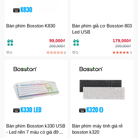
Sức
Khỏe
-
Làm
Bàn phím Bosston K830
Bàn phím giả cơ Bosston 803
Đẹp
Led USB
99,000₫
179,000₫
200,000₫
299,000₫
Thiết
0
0
0
3
Bị
Y
Tế
-
Dụng
Cụ
Massage
Thể
Thao
-
Bàn phím Bosston k330 USB
Bàn phím máy tính giá rẻ
Dã
- Led nền 7 màu có giá đỡ
bosston k320
Ngoại