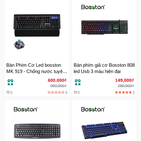
Đồng
Hồ
-
Phụ
Kiện
Nhà
Cửa
Và
Đời
Bàn Phím Cơ Led bosston
Bàn phím giả cơ Bosston 808
MK 919 - Chống nước tuyệt
led Usb 3 màu hiện đại
Sống
đối Full
600,000₫
149,000₫
950,000₫
280,000₫
Máy
0
0
0
2
Tính
-
Thiết
Bị
Văn
Phòng