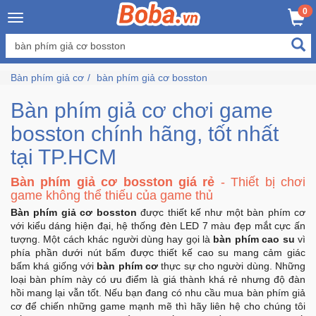
×
0
Đăng
nhập
Bàn phím giả cơ
bàn phím giả cơ bosston
/
Đăng
Bàn phím giả cơ chơi game
ký
bosston chính hãng, tốt nhất
tại TP.HCM
Trang
Bàn phím giả cơ bosston giá rẻ
- Thiết bị chơi
Chủ
game không thể thiếu của game thủ
Bàn phím giả cơ bosston
được thiết kế như một bàn phím cơ
Đang
với kiểu dáng hiện đại, hệ thống đèn LED 7 màu đẹp mắt cực ấn
Hot
tượng. Một cách khác người dùng hay gọi là
bàn phím cao su
vì
phía phần dưới nút bấm được thiết kế cao su mang cảm giác
bấm khá giống với
bàn phím cơ
thực sự cho người dùng. Những
Bán
loại bàn phím này có ưu điểm là giá thành khá rẻ nhưng độ đàn
Chạy
hồi mang lại vẫn tốt. Nếu bạn đang có nhu cầu mua bàn phím giả
cơ để chiến những game mạnh mẽ thì hãy liên hệ cho chúng tôi