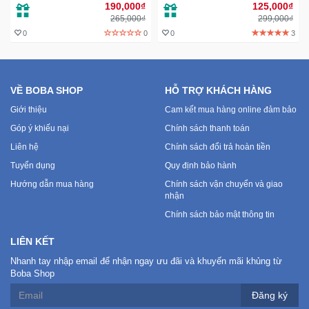
điện thoại
190,000₫
125,000₫
265,000₫
299,000₫
0
0
0
3
Ô
Tô
-
Xe
VỀ BOBA SHOP
HỖ TRỢ KHÁCH HÀNG
Máy
Giới thiệu
Cam kết mua hàng online đảm bảo
Góp ý khiếu nại
Chính sách thanh toán
Đồ
chơi
Liên hệ
Chính sách đổi trả hoàn tiền
công
Tuyển dụng
Quy định bảo hành
nghệ
Hướng dẫn mua hàng
Chính sách vận chuyển và giao
nhận
Dịch
Chính sách bảo mật thông tin
vụ
LIÊN KẾT
-
Giải
Nhanh tay nhập email để nhận ngay ưu đãi và khuyến mãi khủng từ
pháp
Boba Shop
-
Đăng ký
Voucher