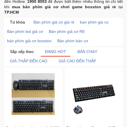
đến Hotline:
1900 8053
để được biết thêm nhiều thông tin chi tiết
Khuyến
khi
mua bàn phím giả cơ chơi game bosston giá rẻ
tại
TP.HCM
Mãi
Từ khóa
Bàn phím giả cơ giá rẻ
ban phim gia co
Bàn phím led giả cơ
Bàn phím giả cơ R8
Thiết
bị
bàn phím giả cơ bosston
Bàn phím bán cơ
âm
Sắp xếp theo
ĐANG HOT
BÁN CHẠY
thanh
GIÁ THẤP ĐẾN CAO
GIÁ CAO ĐẾN THẤP
Phụ
Kiện
Công
Nghệ
Tivi
-
Thiết
Bị
Giải