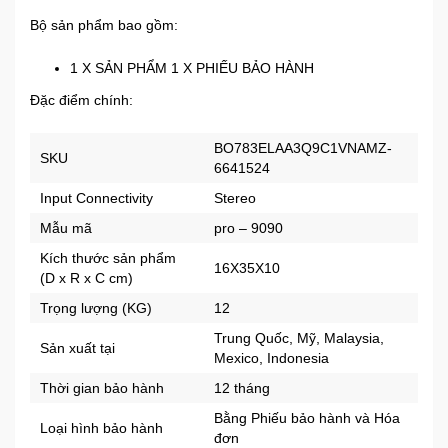
Bộ sản phẩm bao gồm:
1 X SẢN PHẨM 1 X PHIẾU BẢO HÀNH
Đặc điểm chính:
BO783ELAA3Q9C1VNAMZ-
SKU
6641524
Input Connectivity
Stereo
Mẫu mã
pro – 9090
Kích thước sản phẩm
16X35X10
(D x R x C cm)
Trọng lượng (KG)
12
Trung Quốc, Mỹ, Malaysia,
Sản xuất tại
Mexico, Indonesia
Thời gian bảo hành
12 tháng
Bằng Phiếu bảo hành và Hóa
Loại hình bảo hành
đơn