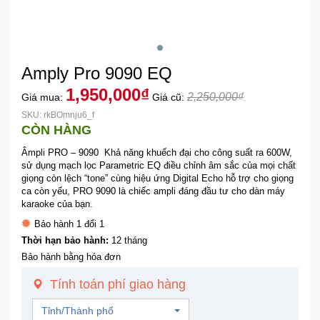
Khuyến
Mãi
Amply Pro 9090 EQ
Thiết
1,950,000₫
2,250,000₫
Giá mua:
Giá cũ:
bị
SKU: rkBOmnju6_f
âm
CÒN HÀNG
thanh
Âmpli PRO – 9090 Khả năng khuếch đại cho công suất ra 600W,
sử dụng mạch lọc Parametric EQ điều chỉnh âm sắc của mọi chất
Phụ
giọng còn lệch “tone” cùng hiệu ứng Digital Echo hỗ trợ cho giọng
Kiện
ca còn yếu, PRO 9090 là chiếc ampli đáng đầu tư cho dàn máy
Công
karaoke của bạn.
Nghệ
Bảo hành 1 đổi 1
Thời hạn bảo hành:
12 tháng
Tivi
Bảo hành bằng hóa đơn
-
Tính toán phí giao hàng
Thiết
Bị
Tỉnh/Thành phố
Giải