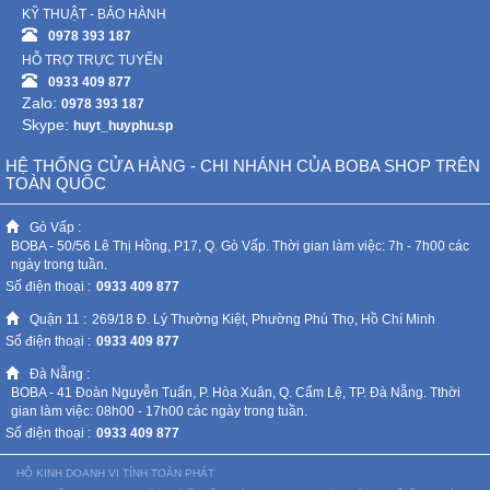
KỸ THUẬT - BẢO HÀNH
0978 393 187
HỖ TRỢ TRỰC TUYẾN
0933 409 877
Zalo:
0978 393 187
Skype:
huyt_huyphu.sp
HỆ THỐNG CỬA HÀNG - CHI NHÁNH CỦA BOBA SHOP TRÊN
TOÀN QUỐC
Gò Vấp :
BOBA - 50/56 Lê Thị Hồng, P17, Q. Gò Vấp. Thời gian làm việc: 7h - 7h00 các
ngày trong tuần.
Số điện thoại :
0933 409 877
Quận 11 :
269/18 Đ. Lý Thường Kiệt, Phường Phú Thọ, Hồ Chí Minh
Số điện thoại :
0933 409 877
Đà Nẵng :
BOBA - 41 Đoàn Nguyễn Tuấn, P. Hòa Xuân, Q. Cẩm Lệ, TP. Đà Nẵng. Tthời
gian làm việc: 08h00 - 17h00 các ngày trong tuần.
Số điện thoại :
0933 409 877
HỘ KINH DOANH VI TÍNH TOÀN PHÁT