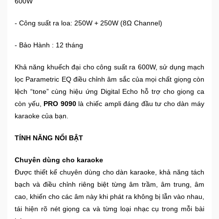
600W
- Công suất ra loa: 250W + 250W (8Ω Channel)
Ô
Tô
- Bảo Hành : 12 tháng
-
Xe
Máy
Khả năng khuếch đại cho công suất ra 600W, sử dụng mạch
lọc Parametric EQ điều chỉnh âm sắc của mọi chất giọng còn
lệch “tone” cùng hiệu ứng Digital Echo hỗ trợ cho giọng ca
Đồ
còn yếu,
PRO 9090
là chiếc ampli đáng đầu tư cho dàn máy
chơi
công
karaoke của bạn.
nghệ
TÍNH NĂNG NỔI BẬT
Dịch
Chuyên dùng cho karaoke
vụ
Được thiết kế chuyên dùng cho dàn karaoke, khả năng tách
-
Giải
bạch và điều chỉnh riêng biệt từng âm trầm, âm trung, âm
pháp
cao, khiến cho các âm này khi phát ra không bị lẫn vào nhau,
-
tái hiện rõ nét giọng ca và từng loại nhạc cụ trong mỗi bài
Voucher