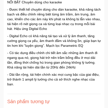
NỔI BẬT Chuyên dùng cho karaoke
- Được thiết kế chuyên dùng cho dàn karaoke, khả năng tách
bạch và điều chỉnh riêng biệt từng âm trầm, âm trung, âm
cao, khiến cho các âm này khi phát ra không bị lẫn vào nhau,
tái hiện rõ nét giọng ca và từng loại nhạc cụ trong mỗi bài
hát. Hiệu ứng Digital Echo
- Digital Echo có khả năng tái tạo và xử lý âm thanh, tăng
cường giọng ca yếu, âm thanh đầm và không ồn, giúp bạn tự
tin hơn khi “luyện giọng”. Mạch lọc Parametric EQ
- Có tác dụng điều chỉnh chi tiết âm sắc những âm thanh đi
ngang qua nó, giọng hát trở nên trầm bổng đều ở mọi dải
tần, đồng thời chống hú trong gian phòng không lý tưởng.
Khả năng tái hiện dải tần từ 20Hz đến 24kHz
- Dải tần rộng, tái hiện chính xác mọi cung bậc của giai điệu,
trở thành 1 ampli lý tưởng cho cả sở thích nghe nhạc của
bạn.
Sản phẩm tương tự