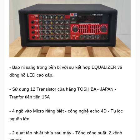
Sức
Khỏe
-
Làm
Đẹp
Thiết
Bị
Y
- Bao nỉ sang trọng bền bỉ với sự kết hợp EQUALIZER và
Tế
đồng hồ LED cao cấp.
-
Dụng
Cụ
- Sử dụng 12 Transistor của hãng TOSHIBA - JAPAN -
Massage
Tranfor tiên tiến 15A
- 4 ngõ vào Micro riêng biệt - công nghệ echo 4D - Tụ lọc
Thể
nguồn lớn
Thao
-
Dã
- 2 quạt tản nhiệt phía sau máy - Tổng công suất: 2 kênh
Ngoại