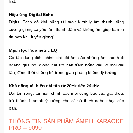
hát.
Mẹ
Hiệu ứng Digital Echo
Và
Digital Echo có khả năng tái tạo và xử lý âm thanh, tăng
Bé
cường giọng ca yếu, âm thanh đầm và không ồn, giúp bạn tự
tin hơn khi “luyện giọng”.
Mạch lọc Parametric EQ
Có tác dụng điều chỉnh chi tiết âm sắc những âm thanh đi
ngang qua nó, giọng hát trở nên trầm bổng đều ở mọi dải
tần, đồng thời chống hú trong gian phòng không lý tưởng.
Khả năng tái hiện dải tần từ 20Hz đến 24kHz
Dải tần rộng, tái hiện chính xác mọi cung bậc của giai điệu,
trở thành 1 ampli lý tưởng cho cả sở thích nghe nhạc của
bạn.
THÔNG TIN SẢN PHẨM ÂMPLI KARAOKE
PRO – 9090