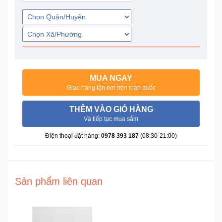
Trí
Đồ
Điện
Gia
Dụng
MUA NGAY
Giao hàng tận nơi trên toàn quốc
Máy
Ảnh-
THÊM VÀO GIỎ HÀNG
Máy
Và tiếp tục mua sắm
bay
Điện thoại đặt hàng:
0978 393 187
(08:30-21:00)
flycam
Đồ
Chơi
Sản phẩm liên quan
Trẻ
Em