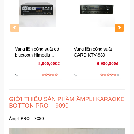
Đồng
Hồ
-
Phụ
Kiện
Nhà
Vang liền công suất có
Vang liền công suất
Cửa
bluetooth Himedia
CARD KTV-980
Và
HA350
Đời
8,900,000₫
6,900,000₫
Sống
0
0
Máy
Tính
-
GIỚI THIỆU SẢN PHẨM ÂMPLI KARAOKE
Thiết
BOTTON PRO – 9090
Bị
Văn
Âmpli PRO – 9090
Phòng