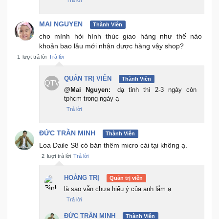
Trả lời
MAI NGUYEN
Thành Viên
cho mình hỏi hình thúc giao hàng như thế nào
khoản bao lâu mới nhận dược hàng vậy shop?
1
lượt trả lời
Trả lời
QUẢN TRỊ VIÊN
Thành Viên
QTV
@Mai Nguyen:
dạ tỉnh thì 2-3 ngày còn
tphcm trong ngày ạ
Trả lời
ĐỨC TRẦN MINH
Thành Viên
Loa Daile S8 có bán thêm micro cài tại không ạ.
2
lượt trả lời
Trả lời
HOÀNG TRỊ
Quản trị viên
là sao vẫn chưa hiểu ý của anh lắm ạ
Trả lời
ĐỨC TRẦN MINH
Thành Viên