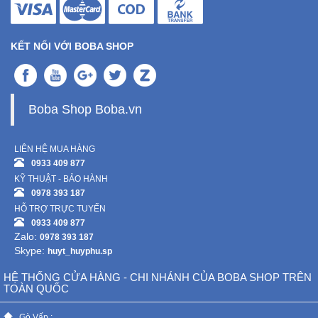
KẾT NỐI VỚI BOBA SHOP
Boba Shop Boba.vn
LIÊN HỆ MUA HÀNG
0933 409 877
KỸ THUẬT - BẢO HÀNH
0978 393 187
HỖ TRỢ TRỰC TUYẾN
0933 409 877
Zalo:
0978 393 187
Skype:
huyt_huyphu.sp
HỆ THỐNG CỬA HÀNG - CHI NHÁNH CỦA BOBA SHOP TRÊN
TOÀN QUỐC
Gò Vấp :