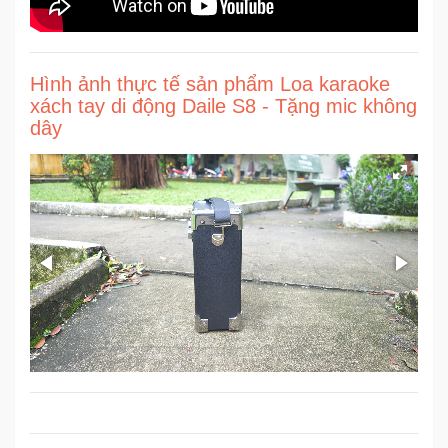
Ô
Tô
Hình ảnh thực tế sản phẩm Loa karaoke
-
xách tay di động Daile S8 - Tặng mic không
Xe
dây
Máy
Đồ
chơi
công
nghệ
Dịch
vụ
-
Giải
pháp
-
Voucher