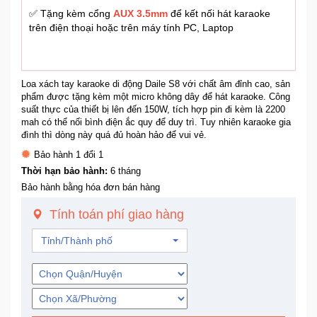
Trí
✅ Tặng kèm cổng
AUX 3.5mm
để kết nối hát karaoke
trên điện thoại hoặc trên máy tính PC, Laptop
Đồ
Điện
Gia
Loa xách tay karaoke di động Daile S8 với chất âm đỉnh cao, sản
Dụng
phẩm được tặng kèm một micro không dây để hát karaoke. Công
suất thực của thiết bị lên đến 150W, tích hợp pin đi kèm là 2200
mah có thể nối bình điện ắc quy để duy trì. Tuy nhiên karaoke gia
đình thì dòng này quá đủ hoàn hảo để vui vẻ.
Máy
Ảnh-
Bảo hành 1 đổi 1
Máy
Thời hạn bảo hành:
6 tháng
bay
Bảo hành bằng hóa đơn bán hàng
flycam
Tính toán phí giao hàng
Đồ
Tỉnh/Thành phố
Chơi
Trẻ
Em