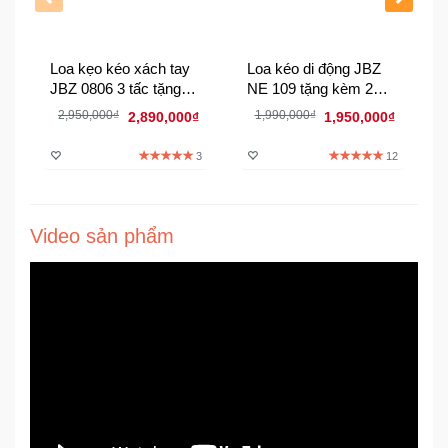
Sức
Khỏe
-
Loa kẹo kéo xách tay
Loa kéo di động JBZ
Làm
JBZ 0806 3 tấc tặng
NE 109 tặng kèm 2
Đẹp
kèm 2 mic không dây
micro không dây
2,950,000₫
1,990,000₫
2,890,000₫
1,950,000₫
Thiết
3
12
Bị
Y
Tế
Video sản phẩm
-
Dụng
Cụ
Massage
Thể
Thao
-
Dã
Ngoại