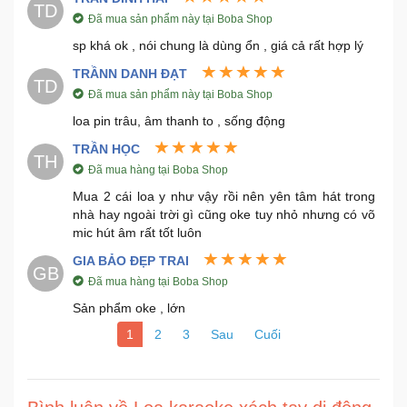
TD
Đã mua sản phẩm này tại Boba Shop
sp khá ok , nói chung là dùng ổn , giá cả rất hợp lý
TRẦNN DANH ĐẠT
TD
Đã mua sản phẩm này tại Boba Shop
loa pin trâu, âm thanh to , sống động
TRẦN HỌC
TH
Đã mua hàng tại Boba Shop
Mua 2 cái loa y như vậy rồi nên yên tâm hát trong
nhà hay ngoài trời gì cũng oke tuy nhỏ nhưng có võ
mic hút âm rất tốt luôn
GIA BẢO ĐẸP TRAI
GB
Đã mua hàng tại Boba Shop
Sản phẩm oke , lớn
1
2
3
Sau
Cuối