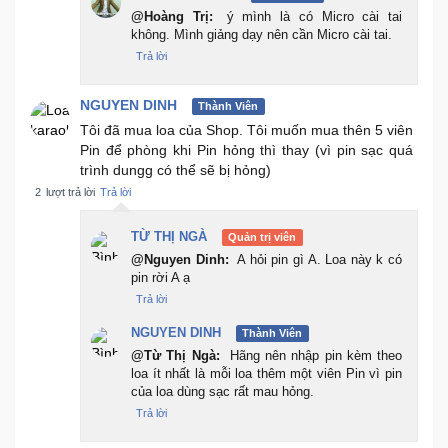
@Hoàng Trị:
ý mình là có Micro cài tai
không. Mình giảng dạy nên cần Micro cài tai.
Trả lời
NGUYEN DINH
Thành Viên
Tôi đã mua loa của Shop. Tôi muốn mua thên 5 viên
Pin để phòng khi Pin hỏng thì thay (vì pin sạc quá
trình dungg có thể sẽ bị hỏng)
2
lượt trả lời
Trả lời
TỪ THỊ NGÀ
Quản trị viên
@Nguyen Dinh:
A hỏi pin gì A. Loa này k có
pin rời A ạ
Trả lời
NGUYEN DINH
Thành Viên
@Từ Thị Ngà:
Hãng nên nhập pin kèm theo
loa ít nhất là mỗi loa thêm một viên Pin vì pin
của loa dùng sạc rất mau hỏng.
Trả lời