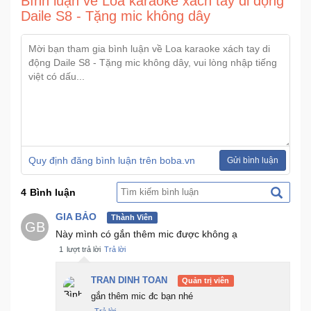
Bình luận về Loa karaoke xách tay di động
Daile S8 - Tặng mic không dây
Quy định đăng bình luận trên boba.vn
Gửi bình luận
4
Bình luận
GIA BẢO
Thành Viên
GB
Này mình có gắn thêm mic được không ạ
1
lượt trả lời
Trả lời
TRAN DINH TOAN
Quản trị viên
gắn thêm mic đc bạn nhé