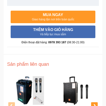
Đồng
Hồ
-
MUA NGAY
Phụ
Giao hàng tận nơi trên toàn quốc
Kiện
THÊM VÀO GIỎ HÀNG
Nhà
Và tiếp tục mua sắm
Cửa
Điện thoại đặt hàng:
0978 393 187
(08:30-21:00)
Và
Đời
Sống
Sản phẩm liên quan
Máy
Tính
-
Thiết
Bị
Văn
Phòng