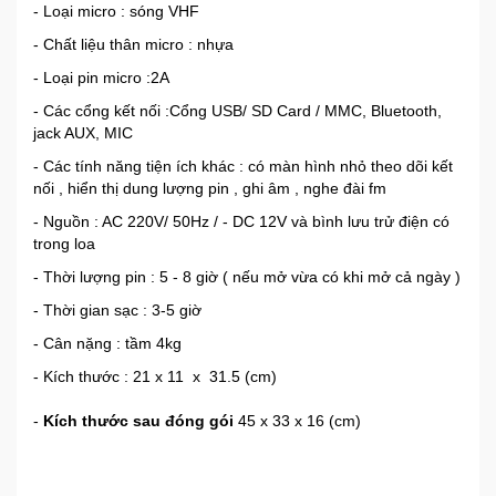
- Loại micro : sóng VHF
- Chất liệu thân micro : nhựa
- Loại pin micro :2A
- Các cổng kết nối :Cổng USB/ SD Card / MMC, Bluetooth,
jack AUX, MIC
- Các tính năng tiện ích khác : có màn hình nhỏ theo dõi kết
nối , hiển thị dung lượng pin , ghi âm , nghe đài fm
- Nguồn : AC 220V/ 50Hz / - DC 12V và bình lưu trử điện có
trong loa
- Thời lượng pin : 5 - 8 giờ ( nếu mở vừa có khi mở cả ngày )
- Thời gian sạc : 3-5 giờ
- Cân nặng : tầm 4kg
- Kích thước : 21 x 11 x 31.5 (cm)
-
Kích thước sau đóng gói
45 x 33 x 16 (cm)