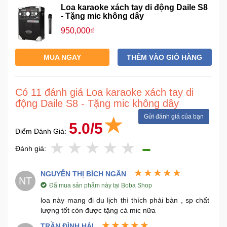
Loa karaoke xách tay di động Daile S8
- Tặng mic không dây
Mẹ
950,000₫
Và
Bé
MUA NGAY
THÊM VÀO GIỎ HÀNG
Có 11 đánh giá Loa karaoke xách tay di
động Daile S8 - Tặng mic không dây
Gửi đánh giá của bạn
5.0/5
Điểm Đánh Giá:
Đánh giá:
NGUYỄN THỊ BÍCH NGÂN
NT
Đã mua sản phẩm này tại Boba Shop
loa này mang đi du lịch thì thích phải bàn , sp chất
lượng tốt còn được tặng cả mic nữa
TRẦN ĐÌNH HẢI