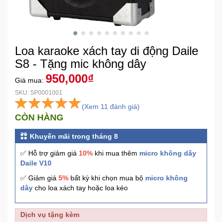
Khuyến
Mãi
Loa karaoke xách tay di động Daile
Thiết
S8 - Tặng mic không dây
bị
950,000₫
Giá mua:
âm
thanh
SKU: SP0001001
(Xem 11 đánh giá)
CÒN HÀNG
Phụ
Kiện
Khuyến mãi trong tháng 8
Công
Nghệ
✅ Hỗ trợ giảm giá
10%
khi mua thêm
micro không dây
Daile V10
✅ Giảm giá
5%
bất kỳ khi chọn mua bộ
micro không
Tivi
dây
cho loa xách tay hoặc loa kéo
-
Thiết
Bị
Dịch vụ tặng kèm
Giải