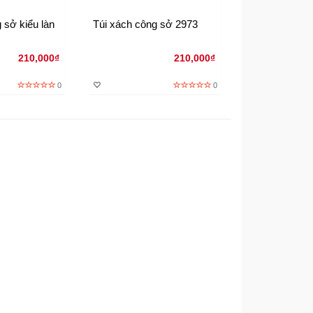
 sở kiểu làn
Túi xách công sở 2973
Túi xách thời 
gỗ
210,000₫
210,000₫
0
0