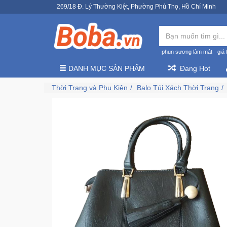
269/18 Đ. Lý Thường Kiệt, Phường Phú Thọ, Hồ Chí Minh
phun sương làm mát
giá 
DANH MỤC SẢN PHẨM
Đang Hot
Thời Trang và Phụ Kiện
Balo Túi Xách Thời Trang