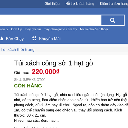
Giới thiệu
Hỗ trợ khách hàng
Kiểm tra đơn hàn
treo tv
kính lúp
máy ghi âm
máy chơi game cầm tay
Micro cho điện thoại
Bán Chạy
Khuyến Mãi
Túi xách thời trang
Túi xách công sở 1 hạt gỗ
220,000₫
Giá mua:
SKU: SJFHX3jOTOf
CÒN HÀNG
Túi xách công sở 1 hạt gỗ, chia ra nhiều ngăn nhỏ tiện dụng. Hạt gỗ
nhỏ, dễ thương, làm điểm nhấn cho chiếc túi, khiến bạn trở nên thật
phong cách, dù đi làm hay đi chơi. Ngoài ra, còn có thêm dây đeo dà
1m, có thể chuyển sang đeo chéo vai, thay đổi phong cách. Kích
thước: 30 x 21 cm.
Nhiều màu sắc: đen, nâu...