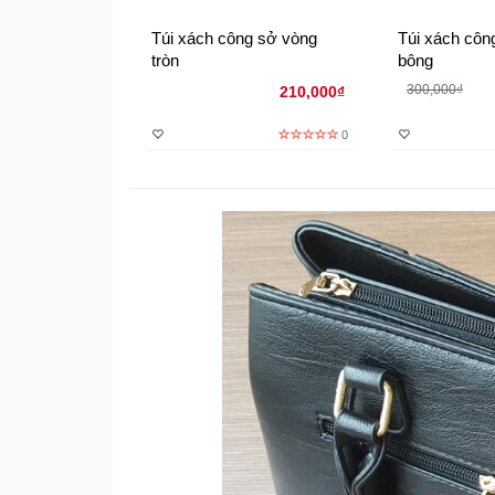
Túi xách công sở vòng
Túi xách côn
tròn
bông
300,000₫
210,000₫
0