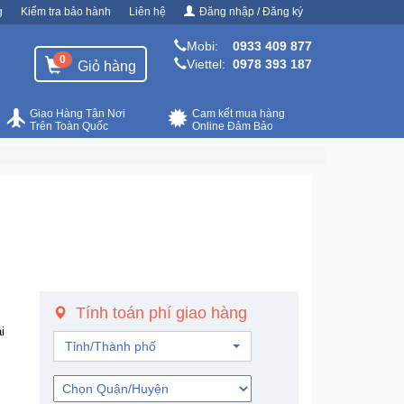
g
Kiểm tra bảo hành
Liên hệ
Đăng nhập / Đăng ký
Mobi:
0933 409 877
0
Viettel:
0978 393 187
Giỏ hàng
Giao Hàng Tận Nơi
Cam kết mua hàng
Trên Toàn Quốc
Online Đảm Bảo
Tính toán phí giao hàng
i
Tỉnh/Thành phố