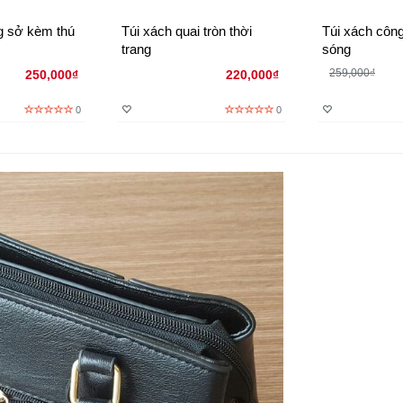
g sở kèm thú
Túi xách quai tròn thời
Túi xách công
trang
sóng
259,000₫
250,000₫
220,000₫
0
0