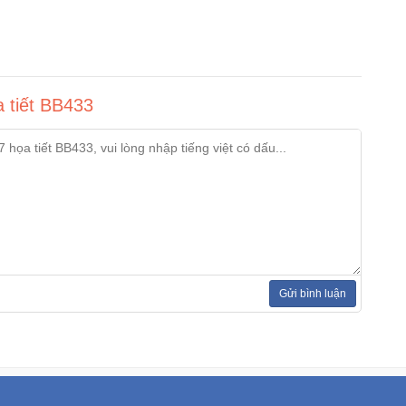
a tiết BB433
Gửi bình luận