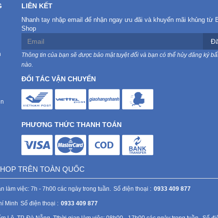
G
LIÊN KẾT
Nhanh tay nhập email để nhận ngay ưu đãi và khuyến mãi khủng từ 
Shop
Đă
n
Thông tin của bạn sẽ được bảo mật tuyệt đối và bạn có thể hủy đăng ký bất
nào.
ĐỐI TÁC VẬN CHUYỂN
in
PHƯƠNG THỨC THANH TOÁN
 SHOP TRÊN TOÀN QUỐC
n làm việc: 7h - 7h00 các ngày trong tuần.
Số điện thoại :
0933 409 877
hí Minh
Số điện thoại :
0933 409 877