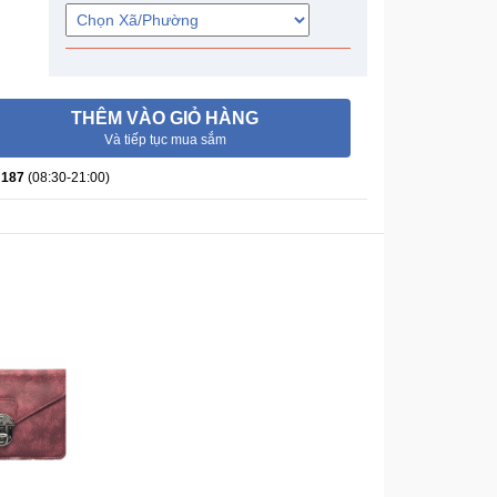
THÊM VÀO GIỎ HÀNG
Và tiếp tục mua sắm
 187
(08:30-21:00)