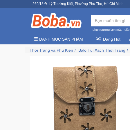
269/18 Đ. Lý Thường Kiệt, Phường Phú Thọ, Hồ Chí Minh
phun sương làm mát
giá 
DANH MỤC SẢN PHẨM
Đang Hot
Thời Trang và Phụ Kiện
Balo Túi Xách Thời Trang