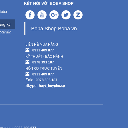
KẾT NỐI VỚI BOBA SHOP
Boba
ng ký
Boba Shop Boba.vn
 cứ lúc
LIÊN HỆ MUA HÀNG
0933 409 877
KỸ THUẬT - BẢO HÀNH
0978 393 187
HỖ TRỢ TRỰC TUYẾN
0933 409 877
Zalo:
0978 393 187
Skype:
huyt_huyphu.sp