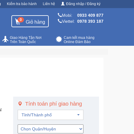
g
Kiểm tra bảo hành
Liên hệ
Đăng nhập / Đăng ký
Mobi:
0933 409 877
0
Viettel:
0978 393 187
Giỏ hàng
Giao Hàng Tận Nơi
Cam kết mua hàng
Trên Toàn Quốc
Online Đảm Bảo
Tính toán phí giao hàng
ỉ
Tỉnh/Thành phố