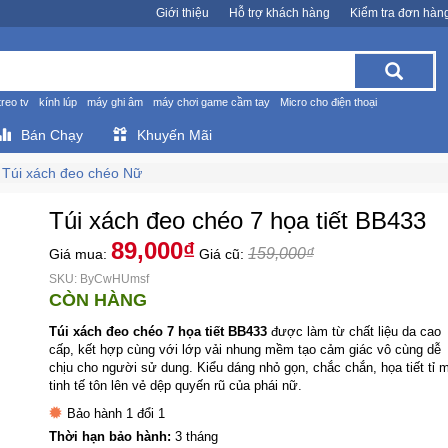
Giới thiệu
Hỗ trợ khách hàng
Kiểm tra đơn hàn
treo tv
kính lúp
máy ghi âm
máy chơi game cầm tay
Micro cho điện thoại
Bán Chạy
Khuyến Mãi
Túi xách đeo chéo Nữ
Túi xách đeo chéo 7 họa tiết BB433
89,000₫
159,000₫
Giá mua:
Giá cũ:
SKU: ByCwHUmsf
CÒN HÀNG
Túi xách đeo chéo 7 họa tiết BB433
được làm từ chất liệu da cao
cấp, kết hợp cùng với lớp vải nhung mềm tạo cảm giác vô cùng dễ
chịu cho người sử dung. Kiểu dáng nhỏ gọn, chắc chắn, họa tiết tỉ m
tinh tế tôn lên vẻ dệp quyến rũ của phái nữ.
Bảo hành 1 đổi 1
Thời hạn bảo hành:
3 tháng