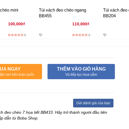
 chéo mini
Túi xách đeo chéo ngang
Túi xách đeo
BB455
BB204
100,000₫
110,000₫
0
0
UA NGAY
THÊM VÀO GIỎ HÀNG
tận nơi trên toàn quốc
Và tiếp tục mua sắm
Gửi đánh giá của bạn
ch đeo chéo 7 họa tiết BB433. Hãy trở thành người đầu tiên
ấp dẫn từ Boba Shop.