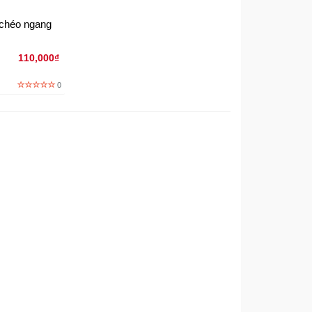
 chéo ngang
110,000₫
0