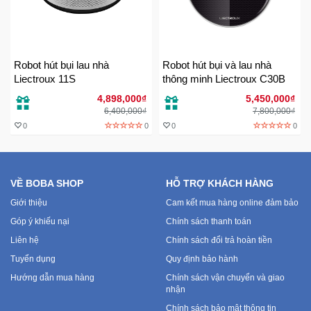
Mẹ
Và
Bé
Robot hút bụi lau nhà
Robot hút bụi và lau nhà
Liectroux 11S
thông minh Liectroux C30B
4,898,000₫
5,450,000₫
6,400,000₫
7,800,000₫
0
0
0
0
VỀ BOBA SHOP
HỖ TRỢ KHÁCH HÀNG
Giới thiệu
Cam kết mua hàng online đảm bảo
Góp ý khiếu nại
Chính sách thanh toán
Liên hệ
Chính sách đổi trả hoàn tiền
Tuyển dụng
Quy định bảo hành
Hướng dẫn mua hàng
Chính sách vận chuyển và giao
nhận
Chính sách bảo mật thông tin