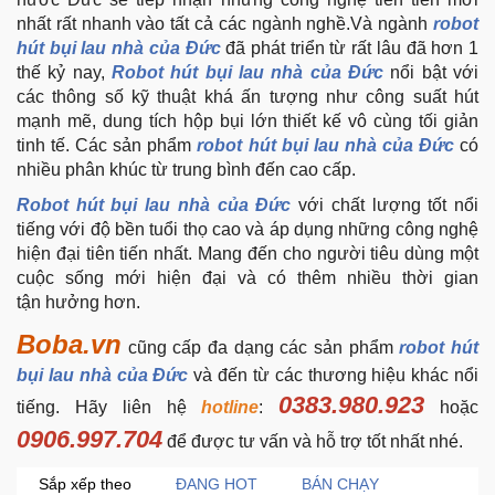
nhất rất nhanh vào tất cả các ngành nghề.Và ngành
robot
Khuyến
hút bụi lau nhà của Đức
đã phát triển từ rất lâu đã hơn 1
Mãi
thế kỷ nay,
Robot hút bụi lau nhà của Đức
nổi bật với
các thông số kỹ thuật khá ấn tượng như công suất hút
mạnh mẽ, dung tích hộp bụi lớn thiết kế vô cùng tối giản
Thiết
tinh tế. Các sản phẩm
robot hút bụi lau nhà của Đức
có
bị
nhiều phân khúc từ trung bình đến cao cấp.
âm
thanh
Robot hút bụi lau nhà của Đức
với chất lượng tốt nổi
tiếng với độ bền tuổi thọ cao và áp dụng những công nghệ
hiện đại tiên tiến nhất. Mang đến cho người tiêu dùng một
Phụ
cuộc sống mới hiện đại và có thêm nhiều thời gian
Kiện
tận hưởng hơn.
Công
Nghệ
Boba.vn
cũng cấp đa dạng các sản phẩm
robot hút
bụi lau nhà của Đức
và đến từ các thương hiệu khác nổi
Tivi
0383.980.923
tiếng. Hãy liên hệ
hotline
:
hoặc
-
0906.997.704
để được tư vấn và hỗ trợ tốt nhất nhé.
Thiết
Bị
Sắp xếp theo
ĐANG HOT
BÁN CHẠY
Giải