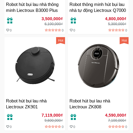
Robot hút bụi lau nhà thông
Robot thông minh hút bụi lau
Sức
minh Liectroux B3000 Plus
nhà tự động Liectroux Q7000
Khỏe
-
3,500,000₫
4,800,000₫
Làm
6,100,000₫
5,300,000₫
Đẹp
0
0
0
0
Hot
Hot
Thiết
Bị
Y
Tế
-
Dụng
Cụ
Massage
Robot hút bụi lau nhà
Robot hút bụi lau nhà
Liectroux ZK901
Liectroux ZK808
Thể
Thao
7,119,000₫
4,590,000₫
-
9,600,000₫
7,100,000₫
Dã
0
0
0
0
Ngoại