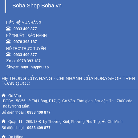
Boba Shop Boba.vn
LIÊN HỆ MUA HÀNG
0933 409 877
KỸ THUẬT - BẢO HÀNH
0978 393 187
HỖ TRỢ TRỰC TUYẾN
0933 409 877
Zalo:
0978 393 187
Skype:
huyt_huyphu.sp
HỆ THỐNG CỬA HÀNG - CHI NHÁNH CỦA BOBA SHOP TRÊN
TOÀN QUỐC
Gò Vấp :
BOBA - 50/56 Lê Thị Hồng, P17, Q. Gò Vấp. Thời gian làm việc: 7h - 7h00 các
ngày trong tuần.
Số điện thoại :
0933 409 877
Quận 11 :
269/18 Đ. Lý Thường Kiệt, Phường Phú Thọ, Hồ Chí Minh
Số điện thoại :
0933 409 877
Đà Nẵng :