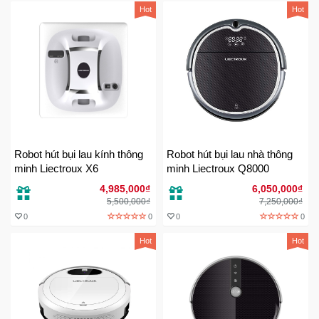
Hot
Hot
Ô
Tô
-
Xe
Máy
Đồ
chơi
Robot hút bụi lau kính thông
Robot hút bụi lau nhà thông
công
minh Liectroux X6
minh Liectroux Q8000
nghệ
4,985,000₫
6,050,000₫
5,500,000₫
7,250,000₫
0
0
0
0
Dịch
vụ
Hot
Hot
-
Giải
pháp
-
Voucher