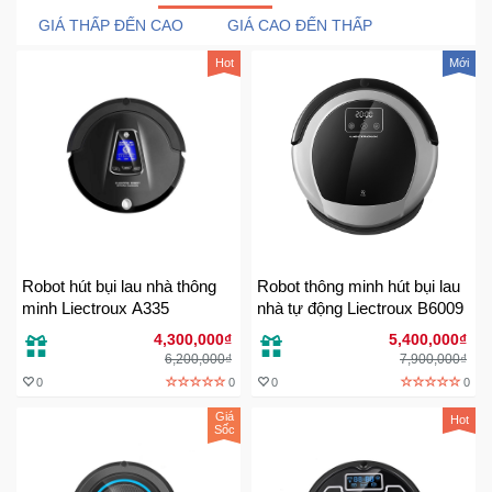
Trí
GIÁ THẤP ĐẾN CAO
GIÁ CAO ĐẾN THẤP
Hot
Mới
Đồ
Điện
Gia
Dụng
Máy
Ảnh-
Máy
bay
Robot hút bụi lau nhà thông
Robot thông minh hút bụi lau
flycam
minh Liectroux A335
nhà tự động Liectroux B6009
4,300,000₫
5,400,000₫
6,200,000₫
7,900,000₫
Đồ
0
0
0
0
Chơi
Trẻ
Giá
Hot
Sốc
Em