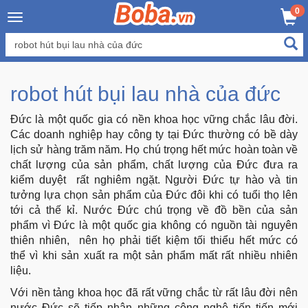
×
0
Đăng
nhập
/
robot hút bụi lau nhà của đức
Đăng
ký
Đức là một quốc gia có nền khoa học vững chắc lâu đời.
Các doanh nghiệp hay công ty tại Đức thường có bề dày
lịch sử hàng trăm năm. Họ chú trọng hết mức hoàn toàn về
chất lượng của sản phẩm, chất lượng của Đức đưa ra
Trang
kiểm duyệt rất nghiêm ngặt. Người Đức tự hào và tin
Chủ
tưởng lựa chọn sản phẩm của Đức đôi khi có tuổi thọ lên
tới cả thế kỉ. Nước Đức chú trọng về đồ bền của sản
Đang
phẩm vì Đức là một quốc gia không có nguồn tài nguyên
Hot
thiên nhiên, nên họ phải tiết kiệm tối thiểu hết mức có
thể vì khi sản xuất ra một sản phẩm mất rất nhiều nhiên
liệu.
Bán
Chạy
Với nền tảng khoa học đã rất vững chắc từ rất lâu đời nên
nước Đức sẽ tiếp nhận những công nghệ tiến tiến mới