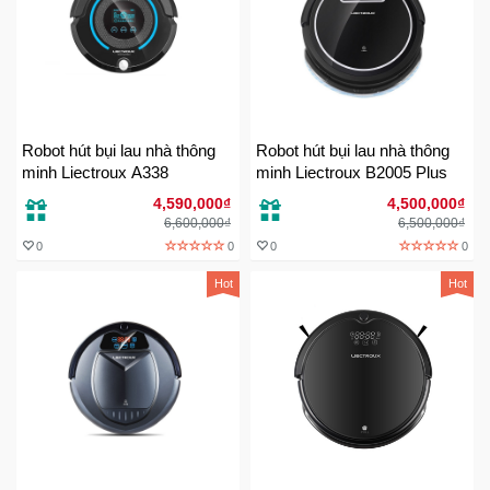
Đồng
Hồ
-
Phụ
Kiện
Robot hút bụi lau nhà thông
Robot hút bụi lau nhà thông
Nhà
minh Liectroux A338
minh Liectroux B2005 Plus
Cửa
Và
4,590,000₫
4,500,000₫
6,600,000₫
6,500,000₫
Đời
Sống
0
0
0
0
Hot
Hot
Máy
Tính
-
Thiết
Bị
Văn
Phòng