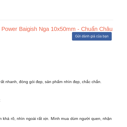
h Power Baigish Nga 10x50mm - Chuẩn Châu
Gửi đánh giá của bạn
ất nhanh, đóng gói đẹp, sản phẩm nhìn đẹp, chắc chắn.
t
m khá rõ, nhìn ngoài rất xịn. Mình mua dùm người quen, nhận