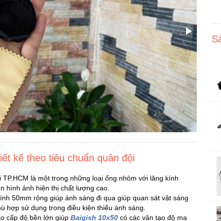
S
t kế theo tiêu chuẩn quân đội
ại TP.HCM là một trong những loại ống nhòm với lăng kính
 hình ảnh hiện thị chất lượng cao.
nh 50mm rộng giúp ánh sáng đi qua giúp quan sát vật sáng
ù hợp sử dụng trong điều kiện thiếu ánh sáng.
ao cấp độ bền lớn giúp
Baigish 10x50
có các vân tạo độ ma