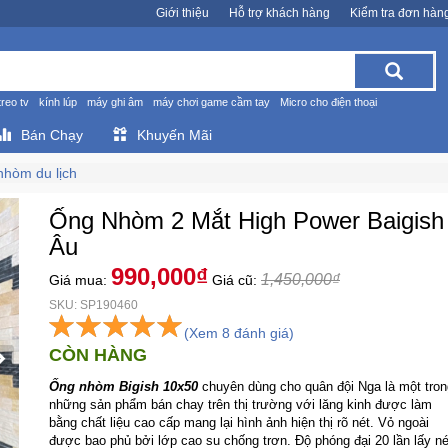
Giới thiệu
Hỗ trợ khách hàng
Kiểm tra đơn hàn
treo tv
kính lúp
máy ghi âm
máy chơi game cầm tay
Micro cho điện thoại
Bán Chạy
Khuyến Mãi
hòm du lịch
Ống Nhòm 2 Mắt High Power Baigis
Âu
990,000₫
1,450,000₫
Giá mua:
Giá cũ:
SKU: SP190460
(Xem 8 đánh giá)
CÒN HÀNG
Ống nhòm Bigish 10x50
chuyên dùng cho quân đội Nga là một tron
những sản phẩm bán chay trên thị trường với lăng kinh được làm
bằng chất liệu cao cấp mang lại hình ảnh hiện thị rõ nét. Vỏ ngoài
được bao phủ bởi lớp cao su chống trơn. Độ phóng đại 20 lần lấy né