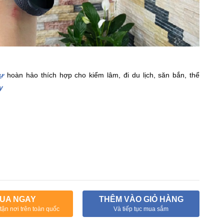
ự
hoàn hảo thích hợp cho kiểm lâm, đi du lịch, săn bắn, thể
y
UA NGAY
THÊM VÀO GIỎ HÀNG
tận nơi trên toàn quốc
Và tiếp tục mua sắm