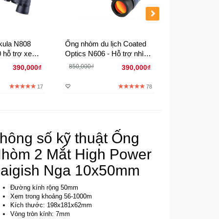
kula N808
Ống nhòm du lịch Coated
Ống nhòm 1 m
0 hỗ trợ xem
Optics N606 - Hỗ trợ nhìn
nhìn ban đêm
èn
đêm
850,000₫
390,000₫
390,000₫
17
78
hông số kỹ thuật Ống
hòm 2 Mắt High Power
aigish Nga 10x50mm
Đường kính rộng 50mm
Xem trong khoảng 56-1000m
Kích thước: 198x181x62mm
Vòng tròn kính: 7mm