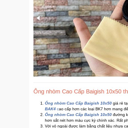
Ống nhòm Cao Cấp Baigish 10x50 thiế
Ống nhòm Cao Cấp Baigish 10x50
giá rẻ t
BAK4
c
ao cấp hơn các loại BK7 hơn mang đến
Ống nhòm Cao Cấp Baigish 10x50
đường kí
hơn sắt nét hơn màu cực kỳ chính xác. Rất ph
Với vỏ ngoài được làm bằng chất liệu nhựa c