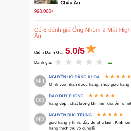
Châu Âu
990,000₫
Có 8 đánh giá Ống Nhòm 2 Mắt Hig
Âu
5.0/5
Điểm Đánh Giá:
Đánh giá:
NGUYỄN HỒ ĐĂNG KHOA
NH
Mình vừa nhận được hàng, shop giao hàng r
ĐÀO DUY PHONG
DD
hàng đẹp , chất lượng khi nhìn khá ổn rõ né
NGUYEN DUC TRUNG
ND
giao hàng y hình, đầy đủ phụ kiện. Kính xe
hàng thích thú vô cùng😁