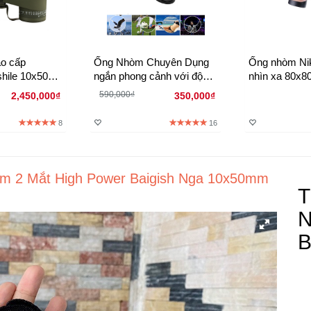
o cấp
Ống Nhòm Chuyên Dụng
Ống nhòm Ni
shile 10x50
ngắn phong cảnh với độ
nhìn xa 80x8
 đêm lăng
nét cao 20x50
ban đêm có đ
590,000₫
2,450,000₫
350,000₫
PX7
8
16
òm 2 Mắt High Power Baigish Nga 10x50mm
T
N
B