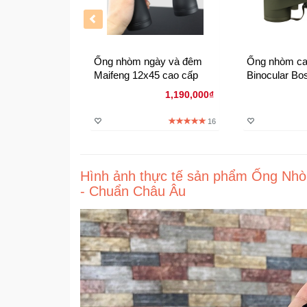
Ống nhòm ngày và đêm
Ống nhòm ca
Maifeng 12x45 cao cấp
Binocular Bo
cao cấp Nhìn
1,190,000₫
kính BAK4 I
16
Hình ảnh thực tế sản phẩm Ống Nh
- Chuẩn Châu Âu