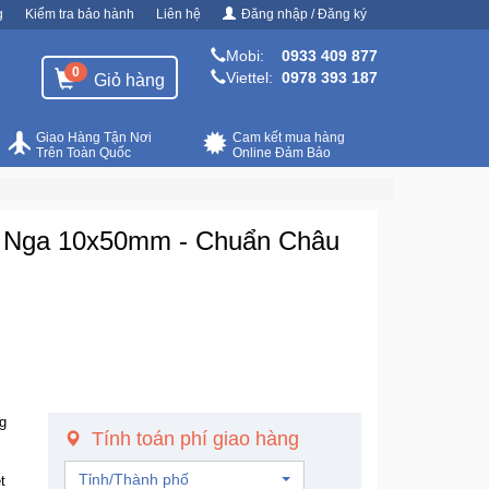
g
Kiểm tra bảo hành
Liên hệ
Đăng nhập / Đăng ký
Mobi:
0933 409 877
0
Viettel:
0978 393 187
Giỏ hàng
Giao Hàng Tận Nơi
Cam kết mua hàng
Trên Toàn Quốc
Online Đảm Bảo
h Nga 10x50mm - Chuẩn Châu
g
Tính toán phí giao hàng
Tỉnh/Thành phố
t