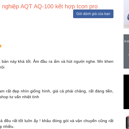
 nghiệp AQT AQ-100 kết hợp Icon pro
Gửi đánh giá của bạn
ét bản này khá tốt. Âm đầu ra ấm và hút người nghe. Mn khen
rôi
m rất đẹp nhìn giống hình, giá cả phải chăng, rất đáng tiền,
shop tư vấn nhiệt tình
cả đều rất tốt luôn ấy ! khâu đóng gói và vận chuyển cũng rất
p nhiều.