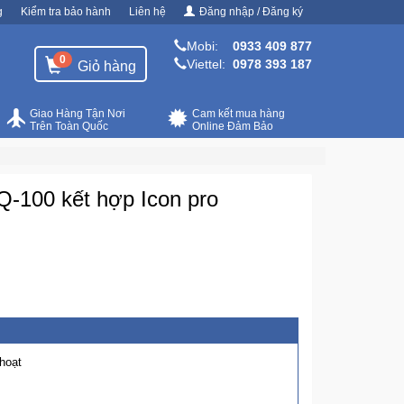
g
Kiểm tra bảo hành
Liên hệ
Đăng nhập / Đăng ký
Mobi:
0933 409 877
0
Viettel:
0978 393 187
Giỏ hàng
Giao Hàng Tận Nơi
Cam kết mua hàng
Trên Toàn Quốc
Online Đảm Bảo
-100 kết hợp Icon pro
 hoạt