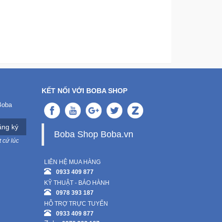
KẾT NỐI VỚI BOBA SHOP
Boba
ng ký
Boba Shop Boba.vn
 cứ lúc
LIÊN HỆ MUA HÀNG
0933 409 877
KỸ THUẬT - BẢO HÀNH
0978 393 187
HỖ TRỢ TRỰC TUYẾN
0933 409 877