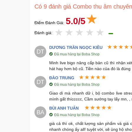
Có 9 đánh giá Combo thu âm chuyên
5.0/5
Điểm Đánh Giá:
Đánh giá:
DƯƠNG TRẦN NGỌC KIỀU
DT
Đã mua hàng tại Boba Shop
Minh live bigo nâng cấp bản cũ thì nhận x
hát hay hơn bộ cũ. Tiền nào của đó là đúng 
ĐÀO TRUNG
DT
Đã mua hàng tại Boba Shop
Giao dì mà nhanh dữ i, bộ combo live strea
mình gất thíccccc, Cầm sướng tay lấy mn, , 
BÙI ANH TUẤN
BA
Đã mua hàng tại Boba Shop
giá cả thì ok, chất lượng sản phẩm và giá 
nhanh chóng ấy all! tuyệt vời, sẽ ủng hộ sho