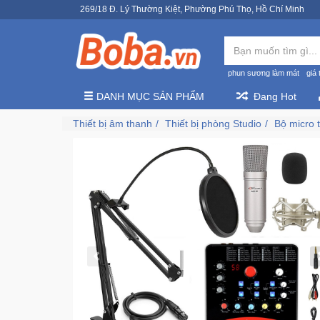
269/18 Đ. Lý Thường Kiệt, Phường Phú Thọ, Hồ Chí Minh
phun sương làm mát
giá 
DANH MỤC SẢN PHẨM
Đang Hot
Thiết bị âm thanh
Thiết bị phòng Studio
Bộ micro 