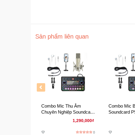
Sản phẩm liên quan
Combo Mic Thu Âm
Combo Mic 
Chuyên Nghiệp Soundcard
Soundcard P
P99 Và Mic U87 – Âm
Giải Pháp Li
1,290,000₫
Thanh Chuẩn Studio Tại
Karaoke Podc
Nhà
0