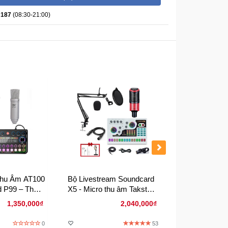
 187
(08:30-21:00)
hu Âm AT100
Bộ Livestream Soundcard
bộ livestream
 P99 – Thu
X5 - Micro thu âm Takstar
nghiệp soundc
vestream
PC-K320
hợp mic thu 
1,350,000₫
2,040,000₫
ệp
0
53