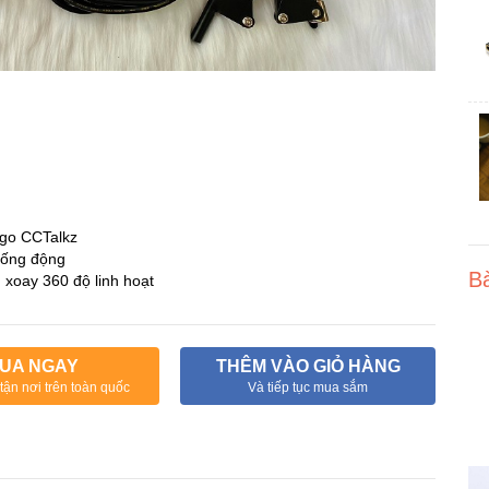
ngo CCTalkz
sống động
Bà
 xoay 360 độ linh hoạt
UA NGAY
THÊM VÀO GIỎ HÀNG
tận nơi trên toàn quốc
Và tiếp tục mua sắm