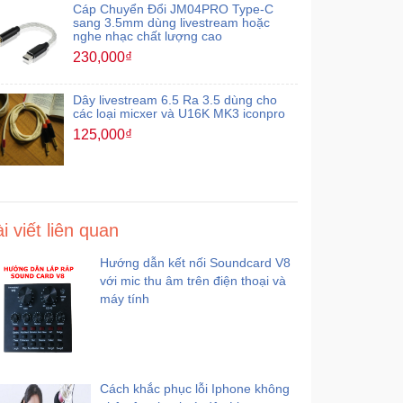
Cáp Chuyển Đổi JM04PRO Type-C
sang 3.5mm dùng livestream hoặc
nghe nhạc chất lượng cao
230,000₫
Dây livestream 6.5 Ra 3.5 dùng cho
các loại micxer và U16K MK3 iconpro
125,000₫
i viết liên quan
Hướng dẫn kết nối Soundcard V8
với mic thu âm trên điện thoại và
máy tính
Cách khắc phục lỗi Iphone không