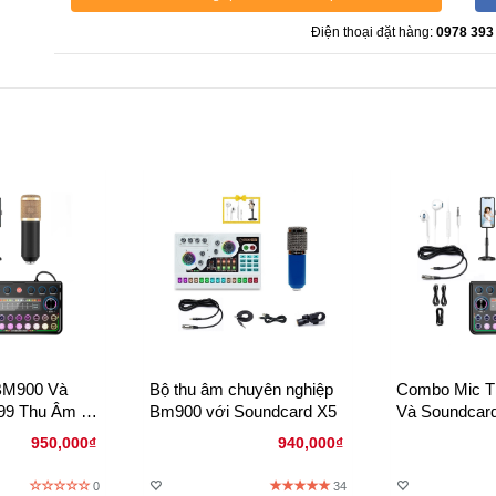
Điện thoại đặt hàng:
0978 393
BM900 Và
Bộ thu âm chuyên nghiệp
Combo Mic T
99 Thu Âm –
Bm900 với Soundcard X5
Và Soundcard
vestream Hát
Âm Rõ Nét Li
950,000₫
940,000₫
ast Giá Tốt
Chuyên Nghi
0
34