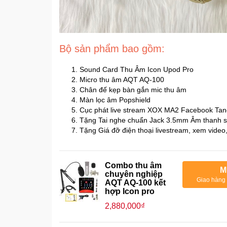
Bộ sản phẩm bao gồm:
Sound Card Thu Âm Icon Upod Pro
Micro thu âm AQT AQ-100
Chân đế kẹp bàn gắn mic thu âm
Màn lọc âm Popshield
Cục phát live stream XOX MA2 Facebook Ta
Tặng Tai nghe chuẩn Jack 3.5mm Âm thanh 
Tặng Giá đỡ điện thoại livestream, xem video,
Combo thu âm
M
chuyên nghiệp
Giao hàng 
AQT AQ-100 kết
hợp Icon pro
2,880,000₫