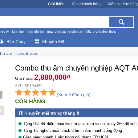
Giới thiệu
Hỗ trợ khách hàng
Kiểm tra đơn hàn
treo tv
kính lúp
máy ghi âm
máy chơi game cầm tay
Micro cho điện thoại
Bán Chạy
Khuyến Mãi
thu âm - LiveStream
Combo thu âm chuyên nghiệp AQT AQ
2,880,000₫
Giá mua:
SKU: SP190459
(Xem 9 đánh giá)
CÒN HÀNG
Khuyến mãi trong tháng 8
Tặng Giá đỡ điện thoại livestream, xem video, xoay 360 độ linh
Tặng Tai nghe chuẩn Jack 3.5mm Âm thanh sống động
Giao hàng nhanh 1 giờ trong nội thành TP HCM