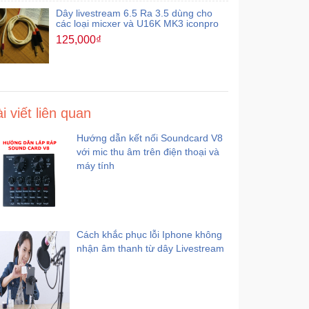
Dây livestream 6.5 Ra 3.5 dùng cho
các loại micxer và U16K MK3 iconpro
125,000₫
i viết liên quan
Hướng dẫn kết nối Soundcard V8
với mic thu âm trên điện thoại và
máy tính
Cách khắc phục lỗi Iphone không
nhận âm thanh từ dây Livestream