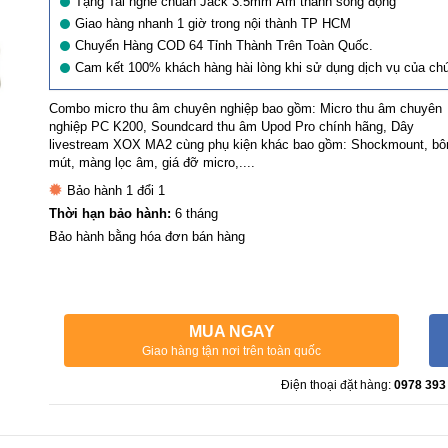
Tặng Tai nghe chuẩn Jack 3.5mm Âm thanh sống động
Giao hàng nhanh 1 giờ trong nội thành TP HCM
Chuyển Hàng COD 64 Tỉnh Thành Trên Toàn Quốc.
Cam kết 100% khách hàng hài lòng khi sử dụng dịch vụ của chú
Combo micro thu âm chuyên nghiệp bao gồm: Micro thu âm chuyên
nghiệp PC K200, Soundcard thu âm Upod Pro chính hãng, Dây
livestream XOX MA2 cùng phụ kiện khác bao gồm: Shockmount, bô
mút, màng lọc âm, giá đỡ micro,....
Bảo hành 1 đổi 1
Thời hạn bảo hành:
6 tháng
Bảo hành bằng hóa đơn bán hàng
MUA NGAY
Giao hàng tận nơi trên toàn quốc
Điện thoại đặt hàng:
0978 393