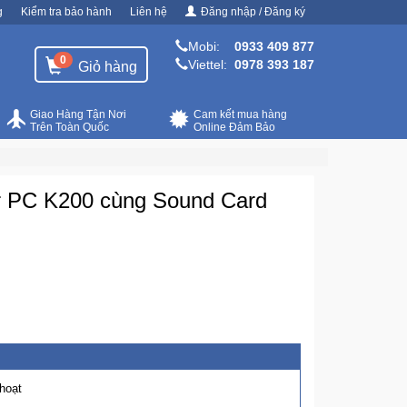
g
Kiểm tra bảo hành
Liên hệ
Đăng nhập / Đăng ký
Mobi:
0933 409 877
0
Viettel:
0978 393 187
Giỏ hàng
Giao Hàng Tận Nơi
Cam kết mua hàng
Trên Toàn Quốc
Online Đảm Bảo
r PC K200 cùng Sound Card
 hoạt