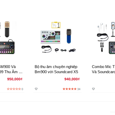
BM900 Và
Bộ thu âm chuyên nghiệp
Combo Mic T
99 Thu Âm –
Bm900 với Soundcard X5
Và Soundcard
vestream Hát
Âm Rõ Nét Li
950,000₫
940,000₫
ast Giá Tốt
Chuyên Nghi
0
34