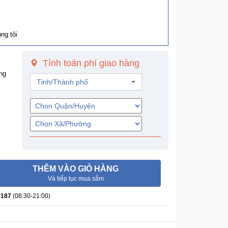
ng tôi
Tính toán phí giao hàng
ng
Tỉnh/Thành phố
THÊM VÀO GIỎ HÀNG
Và tiếp tục mua sắm
 187
(08:30-21:00)