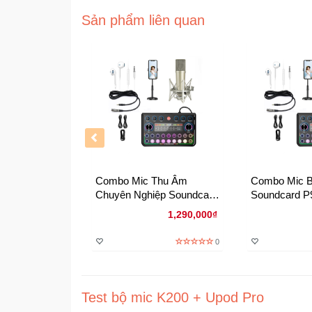
Sản phẩm liên quan
Combo Mic Thu Âm
Combo Mic 
Chuyên Nghiệp Soundcard
Soundcard P
P99 Và Mic U87 – Âm
Giải Pháp Li
1,290,000₫
Thanh Chuẩn Studio Tại
Karaoke Podc
Nhà
0
Test bộ mic K200 + Upod Pro