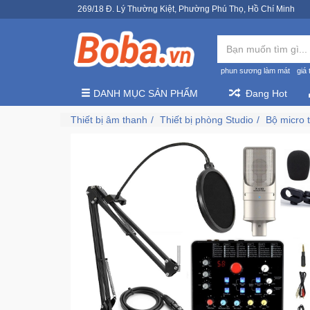
269/18 Đ. Lý Thường Kiệt, Phường Phú Thọ, Hồ Chí Minh
phun sương làm mát
giá 
DANH MỤC SẢN PHẨM
Đang Hot
Thiết bị âm thanh
Thiết bị phòng Studio
Bộ micro 