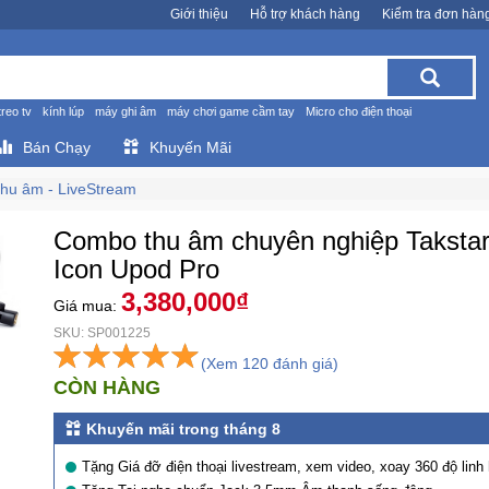
Giới thiệu
Hỗ trợ khách hàng
Kiểm tra đơn hàn
treo tv
kính lúp
máy ghi âm
máy chơi game cầm tay
Micro cho điện thoại
Bán Chạy
Khuyến Mãi
thu âm - LiveStream
Combo thu âm chuyên nghiệp Taksta
Icon Upod Pro
3,380,000₫
Giá mua:
SKU: SP001225
(Xem 120 đánh giá)
CÒN HÀNG
Khuyến mãi trong tháng 8
Tặng Giá đỡ điện thoại livestream, xem video, xoay 360 độ linh