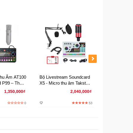
hu Âm AT100
Bộ Livestream Soundcard
bộ livestream
 P99 – Thu
X5 - Micro thu âm Takstar
nghiệp soundc
vestream
PC-K320
hợp mic thu 
1,350,000₫
2,040,000₫
ệp
0
53