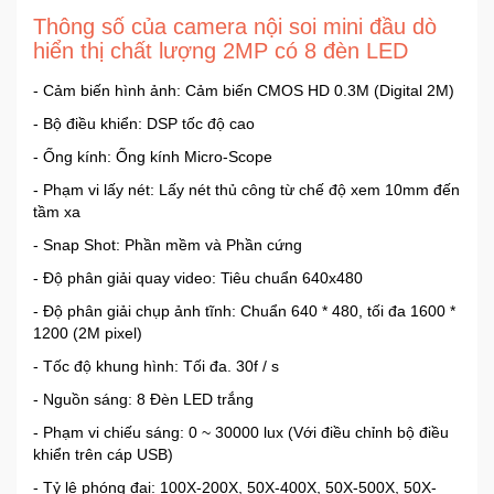
Thông số của camera nội soi mini đầu dò
hiển thị chất lượng 2MP có 8 đèn LED
Mẹ
Và
- Cảm biến hình ảnh: Cảm biến CMOS HD 0.3M (Digital 2M)
Bé
- Bộ điều khiển: DSP tốc độ cao
- Ống kính: Ống kính Micro-Scope
- Phạm vi lấy nét: Lấy nét thủ công từ chế độ xem 10mm đến
tầm xa
- Snap Shot: Phần mềm và Phần cứng
- Độ phân giải quay video: Tiêu chuẩn 640x480
- Độ phân giải chụp ảnh tĩnh: Chuẩn 640 * 480, tối đa 1600 *
1200 (2M pixel)
- Tốc độ khung hình: Tối đa. 30f / s
- Nguồn sáng: 8 Đèn LED trắng
- Phạm vi chiếu sáng: 0 ~ 30000 lux (Với điều chỉnh bộ điều
khiển trên cáp USB)
- Tỷ lệ phóng đại: 100X-200X, 50X-400X, 50X-500X, 50X-