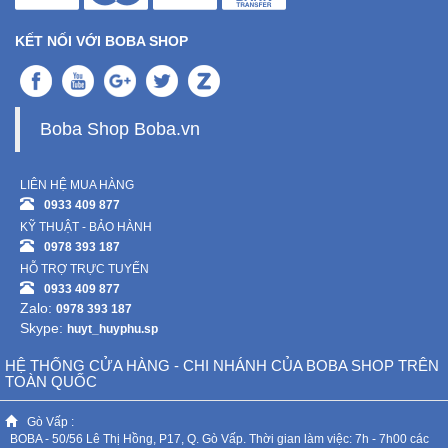
KẾT NỐI VỚI BOBA SHOP
Boba Shop Boba.vn
LIÊN HỆ MUA HÀNG
0933 409 877
KỸ THUẬT - BẢO HÀNH
0978 393 187
HỖ TRỢ TRỰC TUYẾN
0933 409 877
Zalo:
0978 393 187
Skype:
huyt_huyphu.sp
HỆ THỐNG CỬA HÀNG - CHI NHÁNH CỦA BOBA SHOP TRÊN
TOÀN QUỐC
Gò Vấp :
BOBA - 50/56 Lê Thị Hồng, P17, Q. Gò Vấp. Thời gian làm việc: 7h - 7h00 các