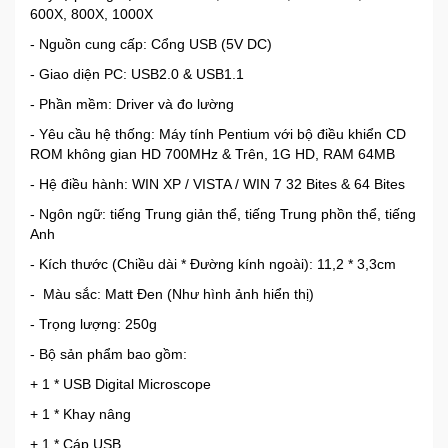
600X, 800X, 1000X
- Nguồn cung cấp: Cổng USB (5V DC)
- Giao diện PC: USB2.0 & USB1.1
- Phần mềm: Driver và đo lường
- Yêu cầu hệ thống: Máy tính Pentium với bộ điều khiển CD
ROM không gian HD 700MHz & Trên, 1G HD, RAM 64MB
- Hệ điều hành: WIN XP / VISTA / WIN 7 32 Bites & 64 Bites
- Ngôn ngữ: tiếng Trung giản thể, tiếng Trung phồn thể, tiếng
Anh
- Kích thước (Chiều dài * Đường kính ngoài): 11,2 * 3,3cm
- Màu sắc: Matt Đen (Như hình ảnh hiển thị)
- Trọng lượng: 250g
- Bộ sản phẩm bao gồm:
+ 1 * USB Digital Microscope
+ 1 * Khay nâng
+ 1 * Cáp USB