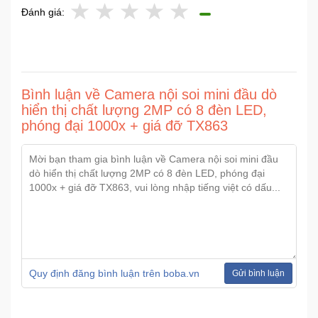
Đánh giá:
Ô
Tô
-
Xe
Bình luận về Camera nội soi mini đầu dò
Máy
hiển thị chất lượng 2MP có 8 đèn LED,
phóng đại 1000x + giá đỡ TX863
Đồ
chơi
công
nghệ
Dịch
vụ
-
Giải
Quy định đăng bình luận trên boba.vn
Gửi bình luận
pháp
-
Voucher