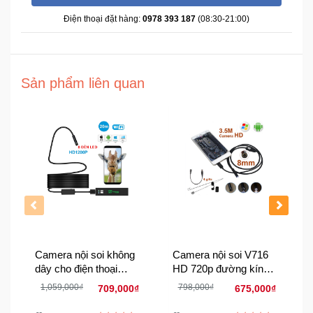
Đồng
Hồ
Điện thoại đặt hàng:
0978 393 187
(08:30-21:00)
-
Phụ
Kiện
Sản phẩm liên quan
Nhà
Cửa
Và
Đời
Sống
Máy
Tính
-
Thiết
Camera nội soi không
Camera nội soi V716
Bị
dây cho điện thoại
HD 720p đường kính
Văn
Android, iOS và máy
8mm-Chống nước
Phòng
1,059,000₫
798,000₫
709,000₫
675,000₫
tính TX555
IP67 (Đen)