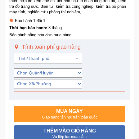
thích hợp để xem các chi tiết nhỏ như lỗ chân lông trên da, kiểm
Trí
tra đồ trang sức, điện tử, kiểm tra công nghiệp, kiểm tra bộ phận
máy tính, nghiên cứu phòng thí nghiệm,...
Bảo hành 1 đổi 1
Đồ
Thời hạn bảo hành:
3 tháng
Điện
Bảo hành bằng hóa đơn mua hàng
Gia
Dụng
Tính toán phí giao hàng
Tỉnh/Thành phố
Máy
Ảnh-
Máy
bay
flycam
Đồ
Chơi
MUA NGAY
Trẻ
Giao hàng tận nơi trên toàn quốc
Em
THÊM VÀO GIỎ HÀNG
Và tiếp tục mua sắm