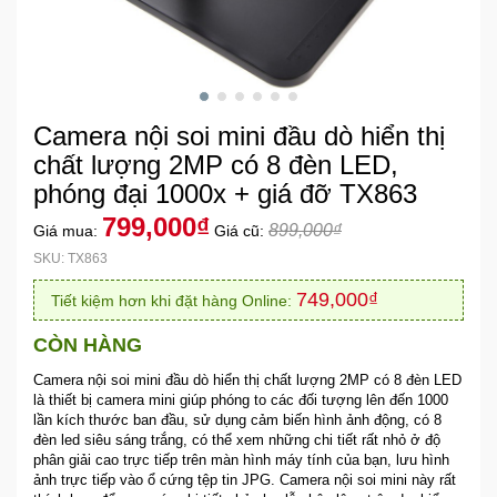
Khuyến
Mãi
Camera nội soi mini đầu dò hiển thị
Thiết
bị
chất lượng 2MP có 8 đèn LED,
âm
phóng đại 1000x + giá đỡ TX863
thanh
799,000₫
899,000₫
Giá mua:
Giá cũ:
SKU: TX863
Phụ
Kiện
749,000₫
Tiết kiệm hơn khi đặt hàng Online:
Công
Nghệ
CÒN HÀNG
Camera nội soi mini đầu dò hiển thị chất lượng 2MP có 8 đèn LED
Tivi
là thiết bị camera mini giúp phóng to các đối tượng lên đến 1000
lần kích thước ban đầu, sử dụng cảm biến hình ảnh động, có 8
-
đèn led siêu sáng trắng, có thể xem những chi tiết rất nhỏ ở độ
Thiết
phân giải cao trực tiếp trên màn hình máy tính của bạn, lưu hình
Bị
ảnh trực tiếp vào ổ cứng tệp tin JPG. Camera nội soi mini này rất
Giải