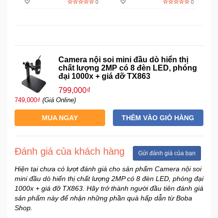
0
0
Sức
Khỏe
-
Làm
Đẹp
Camera nội soi mini đầu dò hiển thị
chất lượng 2MP có 8 đèn LED, phóng
đại 1000x + giá đỡ TX863
Thiết
Bị
799,000₫
Y
749,000₫
(Giá Online)
Tế
-
MUA NGAY
THÊM VÀO GIỎ HÀNG
Dụng
Cụ
Massage
Đánh giá của khách hàng
Gửi đánh giá của bạn
Hiện tại chưa có lượt đánh giá cho sản phẩm Camera nội soi
Thể
mini đầu dò hiển thị chất lượng 2MP có 8 đèn LED, phóng đại
Thao
1000x + giá đỡ TX863. Hãy trở thành người đầu tiên đánh giá
-
sản phẩm này để nhận những phần quà hấp dẫn từ Boba
Dã
Shop.
Ngoại