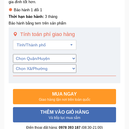
gia đình tốt hơn.
Trí
Bảo hành 1 đổi 1
Thời hạn bảo hành:
3 tháng
Đồ
Bảo hành bằng tem trên sản phẩm
Điện
Gia
Tính toán phí giao hàng
Dụng
Tỉnh/Thành phố
Máy
Ảnh-
Máy
bay
flycam
MUA NGAY
Đồ
Giao hàng tận nơi trên toàn quốc
Chơi
Trẻ
THÊM VÀO GIỎ HÀNG
Em
Và tiếp tục mua sắm
Điện thoại đặt hàng:
0978 393 187
(08:30-21:00)