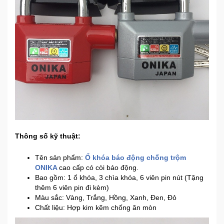
Ô
Tô
-
Xe
Máy
Đồ
chơi
công
nghệ
Thông số kỹ thuật:
Dịch
Tên sản phẩm:
Ổ khóa báo động chống trộm
vụ
ONIKA
cao cấp có còi báo động.
-
Bao gồm: 1 ổ khóa, 3 chìa khóa, 6 viên pin nút (Tặng
Giải
thêm 6 viên pin đi kèm)
Màu sắc: Vàng, Trắng, Hồng, Xanh, Đen, Đỏ
pháp
Chất liệu: Hợp kim kẽm chống ăn mòn
-
Voucher