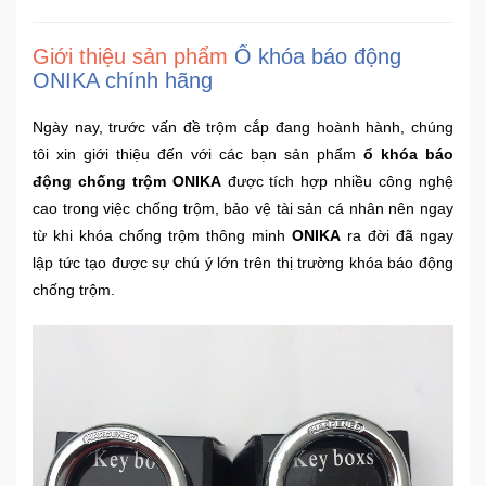
Sức
Khỏe
Giới thiệu sản phẩm
Ổ khóa báo động
-
ONIKA chính hãng
Làm
Đẹp
Ngày nay, trước vấn đề trộm cắp đang hoành hành, chúng
tôi xin giới thiệu đến với các bạn sản phẩm
ổ khóa báo
Thiết
động chống trộm ONIKA
được tích hợp nhiều công nghệ
Bị
cao trong việc chống trộm, bảo vệ tài sản cá nhân nên ngay
Y
từ khi khóa chống trộm thông minh
ONIKA
ra đời đã ngay
Tế
-
lập tức tạo được sự chú ý lớn trên thị trường khóa báo động
Dụng
chống trộm.
Cụ
Massage
Thể
Thao
-
Dã
Ngoại