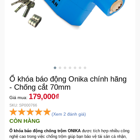
Khuyến
Mãi
Thiết
bị
âm
thanh
Phụ
Ổ khóa báo động Onika chính hãng
Kiện
- Chống cắt 70mm
Công
179,000₫
Nghệ
Giá mua:
SKU: SP000766
Tivi
(Xem 2 đánh giá)
-
CÒN HÀNG
Thiết
Ổ khóa báo động chống trộm ONIKA
được tích hợp nhiều công
Bị
nghệ cao trong việc chống trộm giúp bạn bảo vệ tài sản cá nhận,
Giải