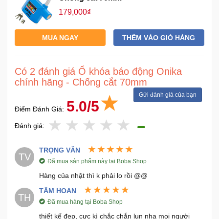
179,000₫
MUA NGAY
THÊM VÀO GIỎ HÀNG
Có 2 đánh giá Ổ khóa báo động Onika
chính hãng - Chống cắt 70mm
Gửi đánh giá của bạn
5.0/5
Điểm Đánh Giá:
Đánh giá:
TRỌNG VĂN
TV
Đã mua sản phẩm này tại Boba Shop
Hàng của nhật thì k phải lo rồi @@
TÂM HOAN
TH
Đã mua hàng tại Boba Shop
thiết kế đẹp, cực kì chắc chắn lun nha mọi người