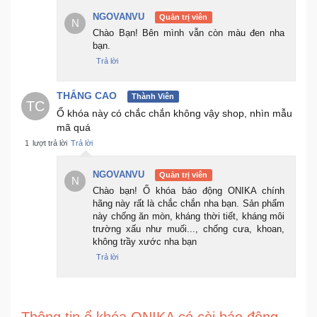
NGOVANVU
Quản trị viên
N
Chào Bạn! Bên mình vẫn còn màu đen nha
bạn.
Trả lời
THẮNG CAO
Thành Viên
TC
Ổ khóa này có chắc chắn không vậy shop, nhìn mẫu
mã quá
1
lượt trả lời
Trả lời
NGOVANVU
Quản trị viên
N
Chào bạn! Ổ khóa báo động ONIKA chính
hãng này rất là chắc chắn nha bạn. Sản phẩm
này chống ăn mòn, kháng thời tiết, kháng môi
trường xấu như muối..., chống cưa, khoan,
không trầy xước nha bạn
Trả lời
Thông tin ổ khóa ONIKA có còi báo động