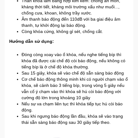
Thân khóa làm bằng hợp kim kẽm: chống ăn mòn,
kháng thời tiết, kháng môi trường xấu như muối...,
chống cưa, khoan, không trầy xước.
Âm thanh báo động đến 110dB với ba giai điệu âm
thanh, tự khởi động lại báo động.
Còng khóa cứng, không gỉ sét, chống cắt.
Hướng dẫn sử dụng:
Đóng còng xoay vào ổ khóa, nếu nghe tiếng bíp thì
khóa đã được cài chế độ còi báo động, nếu không có
tiếng bíp là ở chế độ khóa thường.
Sau 15 giây, khóa sẽ vào chế độ sẵn sàng báo động
Cơ chế báo động thông minh khi có người chạm vào ổ
khóa, sẽ cảnh báo 3 tiếng bíp, trong vòng 5 giây nếu
vẫn cố ý chạm vào thì khóa sẽ hú còi báo động với
cường độ lớn trong khoảng 10 giây
Nếu sự va chạm liên tục thì khóa tiếp tục hú còi báo
động.
Sau khi ngưng báo động lần đầu, khóa sẽ vào trạng
thái sẵn sàng báo động sau 30 giây tiếp theo.