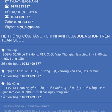
KỸ THUẬT - BẢO HÀNH
0978 393 187
HỖ TRỢ TRỰC TUYẾN
0933 409 877
Zalo:
0978 393 187
Skype:
huyt_huyphu.sp
HỆ THỐNG CỬA HÀNG - CHI NHÁNH CỦA BOBA SHOP TRÊN
TOÀN QUỐC
Gò Vấp :
BOBA - 50/56 Lê Thị Hồng, P17, Q. Gò Vấp. Thời gian làm việc: 7h - 7h00 các
ngày trong tuần.
Số điện thoại :
0933 409 877
Quận 11 :
269/18 Đ. Lý Thường Kiệt, Phường Phú Thọ, Hồ Chí Minh
Số điện thoại :
0933 409 877
Đà Nẵng :
BOBA - 41 Đoàn Nguyễn Tuấn, P. Hòa Xuân, Q. Cẩm Lệ, TP. Đà Nẵng. Tthời
gian làm việc: 08h00 - 17h00 các ngày trong tuần.
Số điện thoại :
0933 409 877
HỘ KINH DOANH VI TÍNH TOÀN PHÁT
GPKD số 41M8042355. Đăng ký lần đầu ngày 31/07/2020. Đăng kí thay đổi lần 1 ngày