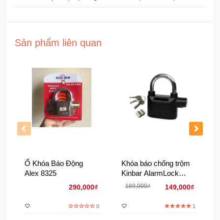
Đồng
Hồ
-
Phụ
Sản phẩm liên quan
Kiện
Nhà
Cửa
Và
Đời
Sống
Máy
Tính
-
Ổ Khóa Báo Động
Khóa báo chống trộm
Thiết
Alex 8325
Kinbar AlarmLock
Bị
chống cắt full đen
189,000₫
290,000₫
149,000₫
Văn
Phòng
0
1