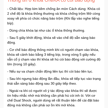
- Chất liệu: Hợp kim kẽm chống ăn mòn Cách dùng: Khóa có
2 chế độ là khóa thông thường và khóa chống trộm Mở còng
xoay về phía có chức năng báo trộm (Khi lắp vào nghe tiếng
bíp).
- Dùng chìa khóa lại như các ổ khóa thông thường.
- Sau 5 giây khởi động, khóa sẽ vào chế độ sẵn sàng báo
động.
- Cơ chế báo động thông minh khi có người chạm vào khóa,
khóa sẽ cảnh báo bằng 3 tiếng bíp, trong vòng 5 giây nếu
vẫn cố ý chạm vào thì khóa sẽ hú còi báo động với cường độ
lớn (trong 10 giây).
- Nếu sự va chạm chấn động liên tục thì còi báo liên tục.
- Sau khi ngưng báo động lần đầu, khóa sẽ tiếp tục vào trạng
thái sẵn sàng báo động sau 30 giây tiếp theo.
- Ngoài ra khi có người vô ý tác động vào khóa thì sẽ được
tín hiệu nhắc nhở mà không cần phải hú còi inh ỏi. Với cơ
chế Dual Shock, người dùng sẽ rất thuận tiện để cài đặt báo
động mà không cần phải sợ ồn khi mở khóa.