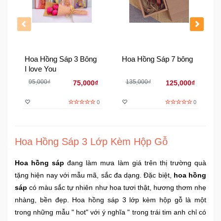
Đồng
Hồ
-
Phụ
Kiện
Hoa Hồng Sáp 3 Bông
Hoa Hồng Sáp 7 bông
I love You
Nhà
Cửa
95,000₫
135,000₫
75,000₫
125,000₫
Và
Đời
0
0
Sống
Máy
Hoa Hồng Sáp 3 Lớp Kèm Hộp Gỗ
Tính
-
Hoa hồng sáp
đang làm mưa làm giá trên thị trường quà
Thiết
tặng hiện nay với mẫu mã, sắc đa dạng. Đặc biệt,
hoa hồng
Bị
sáp
có màu sắc tự nhiên như hoa tươi thật, hương thơm nhẹ
Văn
nhàng, bền đẹp. Hoa hồng sáp 3 lớp kèm hộp gỗ là một
Phòng
trong những mẫu " hot" với ý nghĩa " trong trái tim anh chỉ có