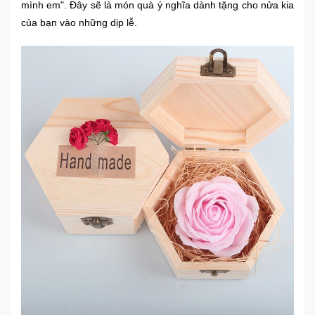
mình em". Đây sẽ là món quà ý nghĩa dành tặng cho nửa kia
Sức
của bạn vào những dịp lễ.
Khỏe
-
Làm
Đẹp
Thiết
Bị
Y
Tế
-
Dụng
Cụ
Massage
Thể
Thao
-
Dã
Ngoại