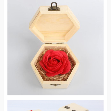
Mẹ
Và
Bé