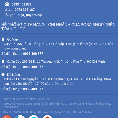
0933 409 877
Zalo:
0978 393 187
Skype:
huyt_huyphu.sp
HỆ THỐNG CỬA HÀNG - CHI NHÁNH CỦA BOBA SHOP TRÊN
TOÀN QUỐC
Gò Vấp :
BOBA - 50/56 Lê Thị Hồng, P17, Q. Gò Vấp. Thời gian làm việc: 7h - 7h00 các
ngày trong tuần.
Số điện thoại :
0933 409 877
Quận 11 :
269/18 Đ. Lý Thường Kiệt, Phường Phú Thọ, Hồ Chí Minh
Số điện thoại :
0933 409 877
Đà Nẵng :
BOBA - 41 Đoàn Nguyễn Tuấn, P. Hòa Xuân, Q. Cẩm Lệ, TP. Đà Nẵng. Tthời
gian làm việc: 08h00 - 17h00 các ngày trong tuần.
Số điện thoại :
0933 409 877
HỘ KINH DOANH VI TÍNH TOÀN PHÁT
GPKD số 41M8042355. Đăng ký lần đầu ngày 31/07/2020. Đăng kí thay đổi lần 1 ngày
07/06/2022
Địa chỉ: 50/56 Lê Thị Hồng, Phường 17, Quận Gò Vấp, TP. Hồ Chí Minh