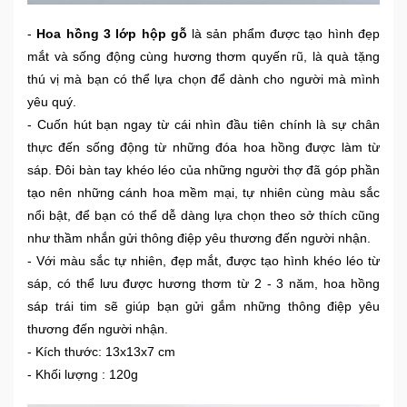
-
Hoa hồng 3 lớp hộp gỗ
là sản phẩm được tạo hình đẹp
Ô
mắt và sống động cùng hương thơm quyến rũ, là quà tặng
Tô
thú vị mà bạn có thể lựa chọn để dành cho người mà mình
-
yêu quý.
Xe
Máy
- Cuốn hút bạn ngay từ cái nhìn đầu tiên chính là sự chân
thực đến sống động từ những đóa hoa hồng được làm từ
sáp. Đôi bàn tay khéo léo của những người thợ đã góp phần
Đồ
tạo nên những cánh hoa mềm mại, tự nhiên cùng màu sắc
chơi
công
nổi bật, để bạn có thể dễ dàng lựa chọn theo sở thích cũng
nghệ
như thầm nhắn gửi thông điệp yêu thương đến người nhận.
- Với màu sắc tự nhiên, đẹp mắt, được tạo hình khéo léo từ
Dịch
sáp, có thể lưu được hương thơm từ 2 - 3 năm, hoa hồng
vụ
sáp trái tim sẽ giúp bạn gửi gắm những thông điệp yêu
-
thương đến người nhận.
Giải
- Kích thước: 13x13x7 cm
pháp
- Khối lượng : 120g
-
Voucher