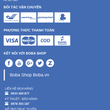
cứ lúc nào.
ĐỐI TÁC VẬN CHUYỂN
PHƯƠNG THỨC THANH TOÁN
KẾT NỐI VỚI BOBA SHOP
Boba Shop Boba.vn
LIÊN HỆ MUA HÀNG
0933 409 877
KỸ THUẬT - BẢO HÀNH
0978 393 187
HỖ TRỢ TRỰC TUYẾN