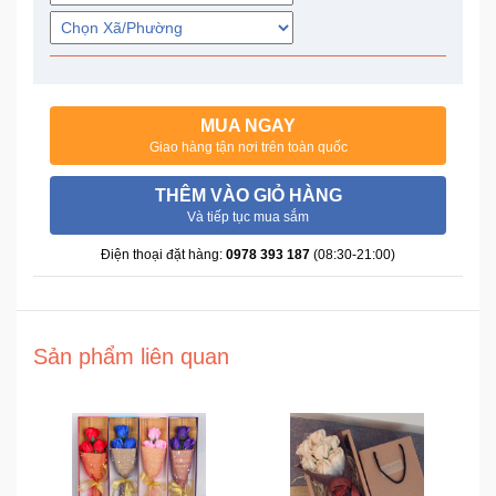
Trí
Đồ
Điện
MUA NGAY
Gia
Giao hàng tận nơi trên toàn quốc
Dụng
THÊM VÀO GIỎ HÀNG
Máy
Và tiếp tục mua sắm
Ảnh-
Điện thoại đặt hàng:
0978 393 187
(08:30-21:00)
Máy
bay
flycam
Sản phẩm liên quan
Đồ
Chơi
Trẻ
Em