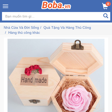
×
0
MUA NGAY
GIỎ HÀNG
Đăng
nhập
Nhà Cửa Và Đời Sống
Quà Tặng Và Hàng Thủ Công
/
Hàng thủ công khác
Đăng
ký
Trang
Chủ
Đang
Hot
Bán
Chạy