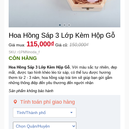
Khuyến
Mãi
Hoa Hồng Sáp 3 Lớp Kèm Hộp Gỗ
Thiết
bị
115,000₫
150,000₫
Giá mua:
Giá cũ:
âm
SKU: r1PMNnoda_f
thanh
CÒN HÀNG
Hoa Hồng Sáp 3 Lớp Kèm Hộp Gỗ
, Với màu sắc tự nhiên, đẹp
Phụ
mắt, được tạo hình khéo léo từ sáp, có thể lưu được hương
Kiện
thơm từ 2 - 3 năm, hoa hồng sáp trái tim sẽ giúp bạn gửi gắm
Công
những thông điệp đến yêu thương đến người nhận
Nghệ
Sản phẩm không bảo hành
Tính toán phí giao hàng
Tivi
-
Tỉnh/Thành phố
Thiết
Bị
Giải