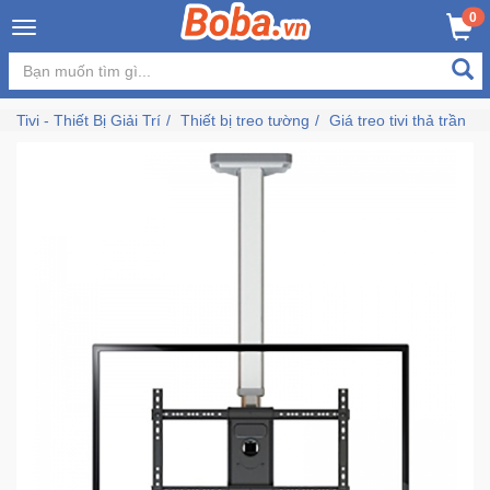
×
0
MUA NGAY
GIỎ HÀNG
Đăng
nhập
Tivi - Thiết Bị Giải Trí
Thiết bị treo tường
Giá treo tivi thả trần
/
Đăng
ký
Trang
Chủ
Đang
Hot
Bán
Chạy