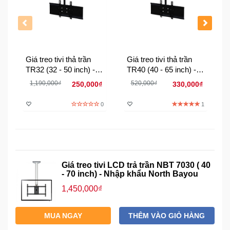
Đồng
Hồ
-
Phụ
Kiện
Giá treo tivi thả trần
Giá treo tivi thả trần
TR32 (32 - 50 inch) -
TR40 (40 - 65 inch) -
Nhà
Hàng Việt Nam
Hàng Việt Nam
1,190,000₫
520,000₫
Cửa
250,000₫
330,000₫
Và
0
1
Đời
Sống
Máy
Tính
Giá treo tivi LCD trả trần NBT 7030 ( 40
-
- 70 inch) - Nhập khẩu North Bayou
Thiết
Bị
1,450,000₫
Văn
Phòng
MUA NGAY
THÊM VÀO GIỎ HÀNG