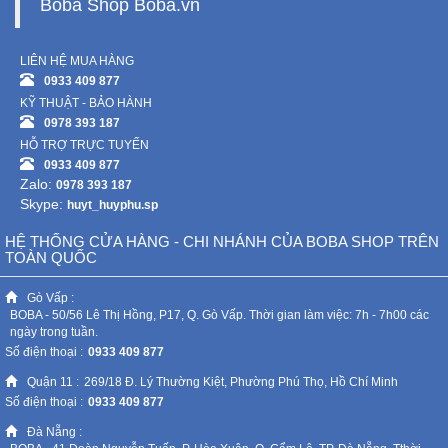
Boba Shop Boba.vn
LIÊN HỆ MUA HÀNG
0933 409 877
KỸ THUẬT - BẢO HÀNH
0978 393 187
HỖ TRỢ TRỰC TUYẾN
0933 409 877
Zalo:
0978 393 187
Skype:
huyt_huyphu.sp
HỆ THỐNG CỬA HÀNG - CHI NHÁNH CỦA BOBA SHOP TRÊN
TOÀN QUỐC
Gò Vấp :
BOBA - 50/56 Lê Thị Hồng, P17, Q. Gò Vấp. Thời gian làm việc: 7h - 7h00 các
ngày trong tuần.
Số điện thoại :
0933 409 877
Quận 11 :
269/18 Đ. Lý Thường Kiệt, Phường Phú Thọ, Hồ Chí Minh
Số điện thoại :
0933 409 877
Đà Nẵng :