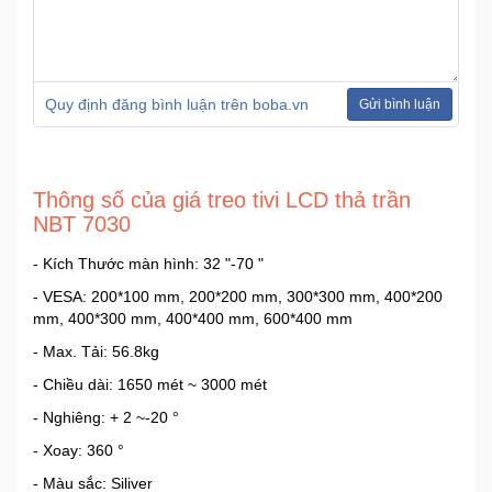
Ô
Tô
-
Quy định đăng bình luận trên boba.vn
Gửi bình luận
Xe
Máy
Thông số của giá treo tivi LCD thả trần
Đồ
NBT 7030
chơi
công
- Kích Thước màn hình: 32 "-70 "
nghệ
- VESA: 200*100 mm, 200*200 mm, 300*300 mm, 400*200
mm, 400*300 mm, 400*400 mm, 600*400 mm
Dịch
- Max. Tải: 56.8kg
vụ
- Chiều dài: 1650 mét ~ 3000 mét
-
Giải
- Nghiêng: + 2 ~-20 °
pháp
- Xoay: 360 °
-
Voucher
- Màu sắc: Siliver