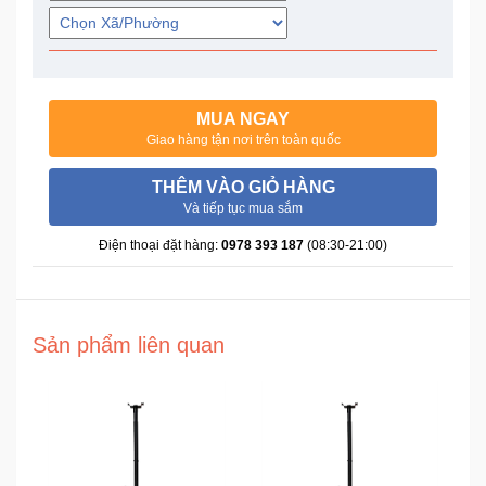
Trí
Đồ
Điện
MUA NGAY
Gia
Giao hàng tận nơi trên toàn quốc
Dụng
THÊM VÀO GIỎ HÀNG
Máy
Và tiếp tục mua sắm
Ảnh-
Điện thoại đặt hàng:
0978 393 187
(08:30-21:00)
Máy
bay
flycam
Sản phẩm liên quan
Đồ
Chơi
Trẻ
Em