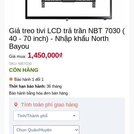
Khuyến
Mãi
Giá treo tivi LCD trả trần NBT 7030 (
Thiết
40 - 70 inch) - Nhập khẩu North
bị
Bayou
âm
1,450,000₫
thanh
Giá mua:
SKU: NB7030
CÒN HÀNG
Phụ
Kiện
Bảo hành 1 đổi 1
Công
Thời hạn bảo hành:
36 tháng
Nghệ
Bảo hành bằng hóa đơn bán hàng
Tính toán phí giao hàng
Tivi
-
Tỉnh/Thành phố
Thiết
Bị
Giải