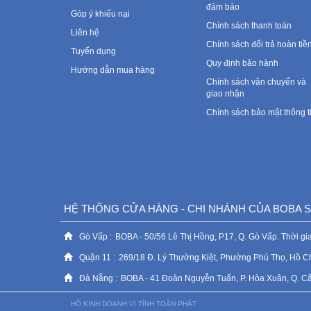
đảm bảo
Góp ý khiếu nại
Chính sách thanh toán
Liên hệ
Chính sách đổi trả hoàn tiề
Tuyển dụng
Quy định bảo hành
Hướng dẫn mua hàng
Chính sách vận chuyển và
giao nhận
Chính sách bảo mật thông t
HỆ THỐNG CỬA HÀNG - CHI NHÁNH CỦA BOBA
Gò Vấp :
BOBA - 50/56 Lê Thị Hồng, P17, Q. Gò Vấp. Thời gia
Quận 11 :
269/18 Đ. Lý Thường Kiệt, Phường Phú Thọ, Hồ C
Đà Nẵng :
BOBA - 41 Đoàn Nguyễn Tuấn, P. Hòa Xuân, Q. Cẩm 
HỘ KINH DOANH VI TÍNH TOÀN PHÁT