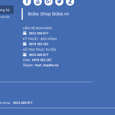
ng ký
Boba Shop Boba.vn
 cứ lúc
LIÊN HỆ MUA HÀNG
0933 409 877
KỸ THUẬT - BẢO HÀNH
0978 393 187
HỖ TRỢ TRỰC TUYẾN
0933 409 877
Zalo:
0978 393 187
Skype:
huyt_huyphu.sp
n thoại :
0933 409 877