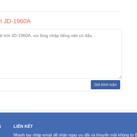
ời JD-1960A
Gửi bình luận
G
LIÊN KẾT
Nhanh tay nhập email để nhận ngay ưu đãi và khuyến mãi khủng từ 