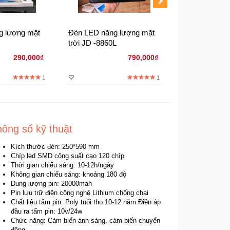
g lượng mặt
Đèn LED năng lượng mặt
Đèn mặt trời 
trời JD -8860L
pin rời 150w
290,000₫
790,000₫
1
1
ông số kỹ thuật
Kích thước đèn: 250*590 mm
Chíp led SMD công suất cao 120 chíp
Thời gian chiếu sáng: 10-12h/ngày
Không gian chiếu sáng: khoảng 180 độ
Dung lượng pin: 20000mah
Pin lưu trữ điện công nghệ Lithium chống chai
Chất liệu tấm pin: Poly tuổi thọ 10-12 năm Điện áp
đầu ra tấm pin: 10v/24w
Chức năng: Cảm biến ánh sáng, cảm biến chuyển
động