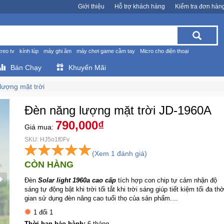
Giới thiệu
Hỗ trợ khách hàng
Kiểm tra đơn hàn
treo tv
kính lúp
máy ghi âm
máy chơi game cầm tay
Micro cho điện thoại
Bán Chạy
Khuyến Mãi
lượng mặt trời
Đèn năng lượng mặt trời JD-1960A
790,000₫
Giá mua:
SKU: HJ5o1f0Fv
(Xem 1 đánh giá)
CÒN HÀNG
Đèn
Solar light 1960a cao cấp
tích hợp con chip tự cảm nhận độ
sáng tự động bật khi trời tối tắt khi trời sáng giúp tiết kiệm tối đa thờ
gian sử dụng đèn nâng cao tuổi thọ của sản phẩm....
1 đổi 1
Thời hạn bảo hành:
6 tháng