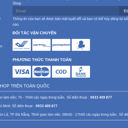
Shop
Đă
n
Thông tin của bạn sẽ được bảo mật tuyệt đối và bạn có thể hủy đăng ký bất
nào.
ĐỐI TÁC VẬN CHUYỂN
in
PHƯƠNG THỨC THANH TOÁN
 SHOP TRÊN TOÀN QUỐC
n làm việc: 7h - 7h00 các ngày trong tuần.
Số điện thoại :
0933 409 877
hí Minh
Số điện thoại :
0933 409 877
Lệ, TP. Đà Nẵng. Tthời gian làm việc: 08h00 - 17h00 các ngày trong tuần.
Số điệ