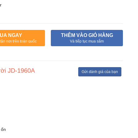
r
UA NGAY
THÊM VÀO GIỎ HÀNG
tận nơi trên toàn quốc
Và tiếp tục mua sắm
rời JD-1960A
Gửi đánh giá của bạn
 ổn