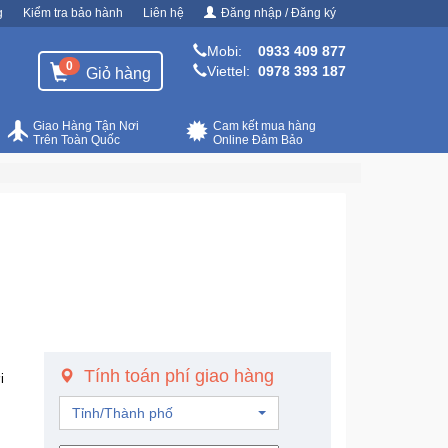
g
Kiểm tra bảo hành
Liên hệ
Đăng nhập / Đăng ký
Mobi:
0933 409 877
0
Viettel:
0978 393 187
Giỏ hàng
Giao Hàng Tận Nơi
Cam kết mua hàng
Trên Toàn Quốc
Online Đảm Bảo
Tính toán phí giao hàng
i
Tỉnh/Thành phố