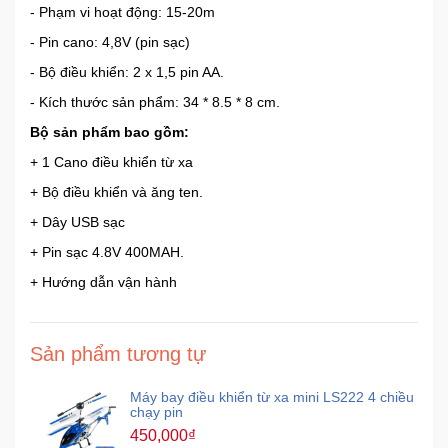
- Phạm vi hoạt động: 15-20m
- Pin cano: 4,8V (pin sạc)
Mẹ
Và
- Bộ điều khiển: 2 x 1,5 pin AA.
Bé
- Kích thước sản phẩm: 34 * 8.5 * 8 cm.
Bộ sản phẩm bao gồm:
+ 1 Cano điều khiển từ xa
+ Bộ điều khiển và ăng ten.
+ Dây USB sạc
+ Pin sạc 4.8V 400MAH.
+ Hướng dẫn vận hành
Sản phẩm tương tự
Máy bay điều khiển từ xa mini LS222 4 chiều
chạy pin
450,000₫