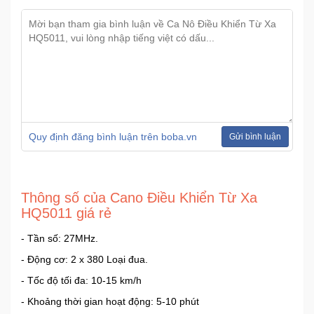
Ô
Tô
-
Xe
Máy
Đồ
Quy định đăng bình luận trên boba.vn
Gửi bình luận
chơi
công
nghệ
Thông số của Cano Điều Khiển Từ Xa
HQ5011 giá rẻ
Dịch
vụ
- Tần số: 27MHz.
-
- Động cơ: 2 x 380 Loại đua.
Giải
pháp
- Tốc độ tối đa: 10-15 km/h
-
- Khoảng thời gian hoạt động: 5-10 phút
Voucher