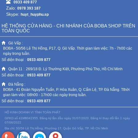
0933 409 877
Zalo:
0978 393 187
Skype:
huyt_huyphu.sp
HỆ THỐNG CỬA HÀNG - CHI NHÁNH CỦA BOBA SHOP TRÊN
TOÀN QUỐC
Gò Vấp :
BOBA - 50/56 Lê Thị Hồng, P17, Q. Gò Vấp. Thời gian làm việc: 7h - 7h00 các
ngày trong tuần.
Số điện thoại :
0933 409 877
Quận 11 :
269/18 Đ. Lý Thường Kiệt, Phường Phú Thọ, Hồ Chí Minh
Số điện thoại :
0933 409 877
Đà Nẵng :
BOBA - 41 Đoàn Nguyễn Tuấn, P. Hòa Xuân, Q. Cẩm Lệ, TP. Đà Nẵng. Tthời
gian làm việc: 08h00 - 17h00 các ngày trong tuần.
Số điện thoại :
0933 409 877
HỘ KINH DOANH VI TÍNH TOÀN PHÁT
GPKD số 41M8042355. Đăng ký lần đầu ngày 31/07/2020. Đăng kí thay đổi lần 1 ngày
07/06/2022
Địa chỉ: 50/56 Lê Thị Hồng, Phường 17, Quận Gò Vấp, TP. Hồ Chí Minh