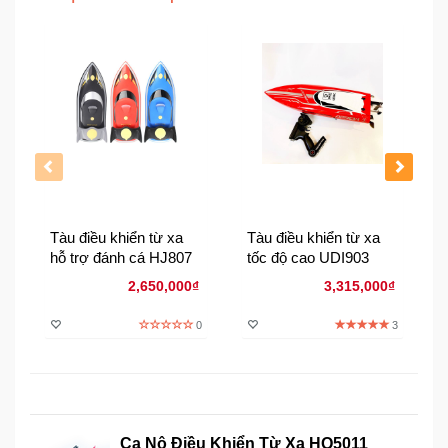
Đồng
Hồ
-
Phụ
Kiện
Nhà
Cửa
Và
Đời
Sống
Tàu điều khiển từ xa
Tàu điều khiển từ xa
hỗ trợ đánh cá HJ807
tốc độ cao UDI903
Máy
2,650,000₫
3,315,000₫
Tính
-
0
3
Thiết
Bị
Văn
Phòng
Ca Nô Điều Khiển Từ Xa HQ5011