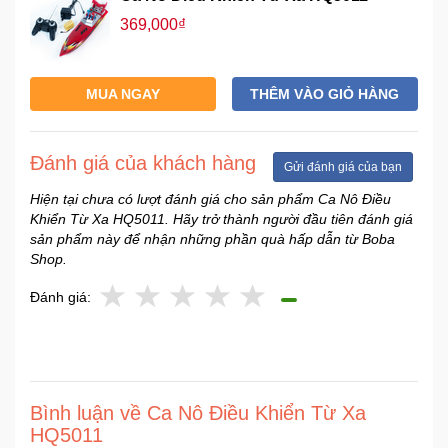
Sức
369,000₫
Khỏe
-
Làm
MUA NGAY
THÊM VÀO GIỎ HÀNG
Đẹp
Thiết
Đánh giá của khách hàng
Gửi đánh giá của bạn
Bị
Y
Hiện tại chưa có lượt đánh giá cho sản phẩm Ca Nô Điều
Khiển Từ Xa HQ5011. Hãy trở thành người đầu tiên đánh giá
Tế
sản phẩm này để nhận những phần quà hấp dẫn từ Boba
-
Shop.
Dụng
Cụ
Đánh giá:
Massage
Thể
Thao
-
Bình luận về Ca Nô Điều Khiển Từ Xa
Dã
HQ5011
Ngoại