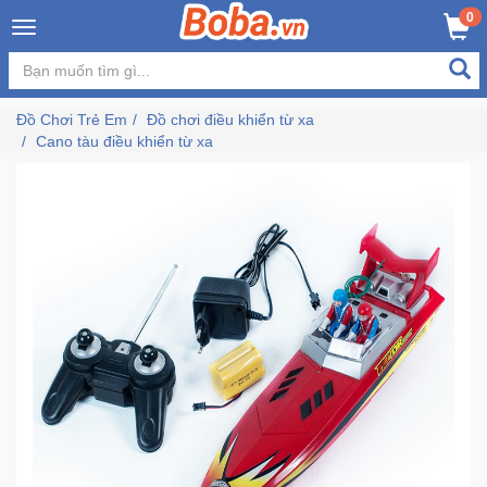
×
0
MUA NGAY
GIỎ HÀNG
Đăng
nhập
Đồ Chơi Trẻ Em
Đồ chơi điều khiển từ xa
/
Cano tàu điều khiển từ xa
Đăng
ký
Trang
Chủ
Đang
Hot
Bán
Chạy