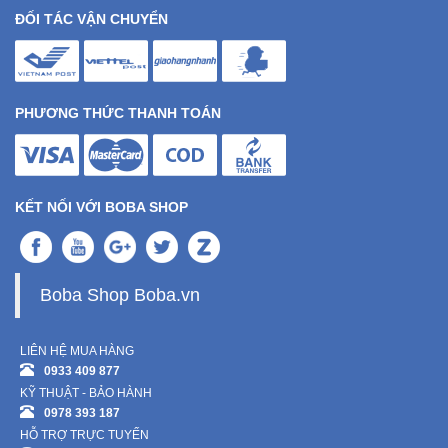
ĐỐI TÁC VẬN CHUYỂN
PHƯƠNG THỨC THANH TOÁN
KẾT NỐI VỚI BOBA SHOP
Boba Shop Boba.vn
LIÊN HỆ MUA HÀNG
0933 409 877
KỸ THUẬT - BẢO HÀNH
0978 393 187
HỖ TRỢ TRỰC TUYẾN