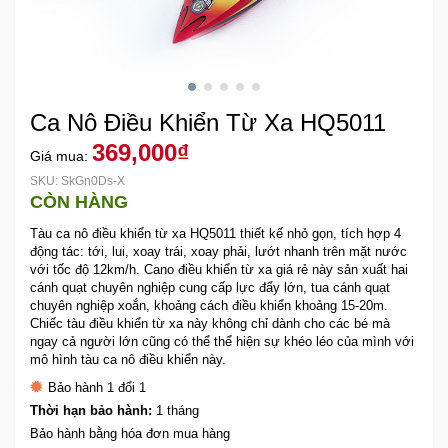
Khuyến
Mãi
Ca Nô Điều Khiển Từ Xa HQ5011
Thiết
bị
369,000₫
Giá mua:
âm
SKU: SkGn0Ds-X
thanh
CÒN HÀNG
Tàu ca nô điều khiển từ xa HQ5011 thiết kế nhỏ gọn, tích hợp 4
Phụ
động tác: tới, lui, xoay trái, xoay phải, lướt nhanh trên mặt nước
Kiện
với tốc độ 12km/h. Cano điều khiển từ xa giá rẻ này sản xuất hai
Công
cánh quạt chuyên nghiệp cung cấp lực đẩy lớn, tua cánh quạt
Nghệ
chuyên nghiệp xoắn, khoảng cách điều khiển khoảng 15-20m.
Chiếc tàu điều khiển từ xa này không chỉ dành cho các bé mà
ngay cả người lớn cũng có thể thể hiện sự khéo léo của mình với
Tivi
mô hình tàu ca nô điều khiển này.
-
Bảo hành 1 đổi 1
Thiết
Thời hạn bảo hành:
1 tháng
Bị
Bảo hành bằng hóa đơn mua hàng
Giải