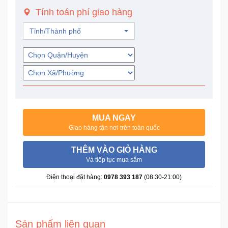
Trí
Tính toán phí giao hàng
Tỉnh/Thành phố
Đồ
Điện
Gia
Dụng
Máy
Ảnh-
MUA NGAY
Máy
Giao hàng tận nơi trên toàn quốc
bay
flycam
THÊM VÀO GIỎ HÀNG
Và tiếp tục mua sắm
Đồ
Điện thoại đặt hàng:
0978 393 187
(08:30-21:00)
Chơi
Trẻ
Em
Sản phẩm liên quan