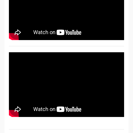
Sức
Khỏe
-
Làm
Đẹp
Thiết
Bị
Y
Tế
-
Dụng
Cụ
Massage
Thể
Thao
-
Dã
Ngoại