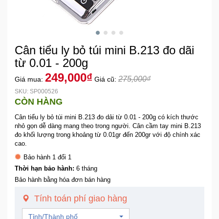
Khuyến
Mãi
Cân tiểu ly bỏ túi mini B.213 đo dãi
Thiết
từ 0.01 - 200g
bị
249,000₫
275,000₫
Giá mua:
Giá cũ:
âm
thanh
SKU: SP000526
CÒN HÀNG
Cân tiểu ly bỏ túi mini B.213 đo dải từ 0.01 - 200g có kích thước
Phụ
nhỏ gọn dễ dàng mang theo trong người. Cân cầm tay mini B.213
Kiện
đo khối lượng trong khoảng từ 0.01gr đến 200gr với độ chính xác
Công
cao.
Nghệ
Bảo hành 1 đổi 1
Thời hạn bảo hành:
6 tháng
Tivi
Bảo hành bằng hóa đơn bán hàng
-
Thiết
Tính toán phí giao hàng
Bị
Tỉnh/Thành phố
Giải