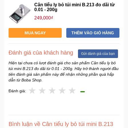
Cân tiểu ly bỏ túi mini B.213 đo dãi từ
0.01 - 200g
Ô
249,000₫
Tô
-
MUA NGAY
THÊM VÀO GIỎ HÀNG
Xe
Máy
Đánh giá của khách hàng
Gửi đánh giá của bạn
Đồ
chơi
Hiện tại chưa có lượt đánh giá cho sản phẩm Cân tiểu ly bỏ
công
túi mini B.213 đo dãi từ 0.01 - 200g. Hãy trở thành người đầu
nghệ
tiên đánh giá sản phẩm này để nhận những phần quà hấp
dẫn từ Boba Shop.
Dịch
Đánh giá:
vụ
-
Giải
pháp
-
Bình luận về Cân tiểu ly bỏ túi mini B.213
Voucher