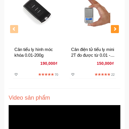
Đồng
Hồ
-
Phụ
Kiện
Nhà
Cửa
Cân tiểu ly hình móc
Cân điện tử tiểu ly mini
Và
khóa 0.01-200g
2T đo được từ 0.01 -
Đời
200g Cân vàng bạc đá
190,000₫
150,000₫
Sống
quý
70
22
Máy
Tính
-
Video sản phẩm
Thiết
Bị
Văn
Phòng