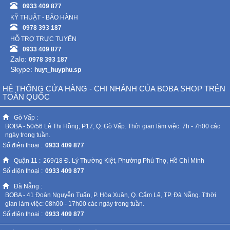
0933 409 877
KỸ THUẬT - BẢO HÀNH
0978 393 187
HỖ TRỢ TRỰC TUYẾN
0933 409 877
Zalo:
0978 393 187
Skype:
huyt_huyphu.sp
HỆ THỐNG CỬA HÀNG - CHI NHÁNH CỦA BOBA SHOP TRÊN
TOÀN QUỐC
Gò Vấp :
BOBA - 50/56 Lê Thị Hồng, P17, Q. Gò Vấp. Thời gian làm việc: 7h - 7h00 các
ngày trong tuần.
Số điện thoại :
0933 409 877
Quận 11 :
269/18 Đ. Lý Thường Kiệt, Phường Phú Thọ, Hồ Chí Minh
Số điện thoại :
0933 409 877
Đà Nẵng :
BOBA - 41 Đoàn Nguyễn Tuấn, P. Hòa Xuân, Q. Cẩm Lệ, TP. Đà Nẵng. Tthời
gian làm việc: 08h00 - 17h00 các ngày trong tuần.
Số điện thoại :
0933 409 877