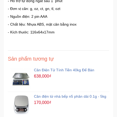
- Hỗ trợ tự động ngắt sau 1 phút
- Đơn vị cân: g, oz, ct, gn, tl, ozt
- Nguồn điện: 2 pin AAA
- Chất liệu: Nhựa ABS, mặt cân bằng inox
- Kích thước: 116x64x17mm
Sản phẩm tương tự
Cân Điện Tử Tính Tiền 40kg Để Bàn
638,000₫
Cân điện tử nhà bếp n5 phân dải 0.1g - 5kg
170,000₫