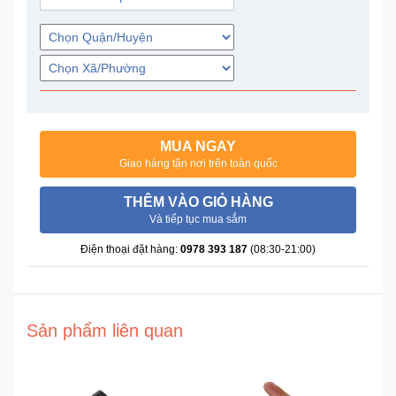
Trí
Đồ
Điện
Gia
Dụng
MUA NGAY
Giao hàng tận nơi trên toàn quốc
Máy
Ảnh-
THÊM VÀO GIỎ HÀNG
Máy
Và tiếp tục mua sắm
bay
flycam
Điện thoại đặt hàng:
0978 393 187
(08:30-21:00)
Đồ
Chơi
Sản phẩm liên quan
Trẻ
Em