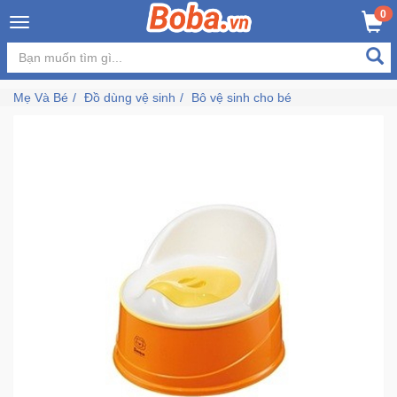
×
0
MUA NGAY
GIỎ HÀNG
Đăng
nhập
Mẹ Và Bé
Đồ dùng vệ sinh
Bô vệ sinh cho bé
/
Đăng
ký
Trang
Chủ
Đang
Hot
Bán
Chạy