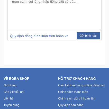
Ô
Tô
-
Xe
Máy
Quy định đăng bình luận trên boba.vn
Gửi bình luận
Đồ
chơi
công
nghệ
Dịch
VỀ BOBA SHOP
HỖ TRỢ KHÁCH HÀNG
vụ
Giới thiệu
Cam kết mua hàng online đảm bảo
-
Giải
Góp ý khiếu nại
Chính sách thanh toán
pháp
Liên hệ
Chính sách đổi trả hoàn tiền
-
Tuyển dụng
Quy định bảo hành
Voucher