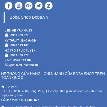
Boba Shop Boba.vn
LIÊN HỆ MUA HÀNG
0933 409 877
KỸ THUẬT - BẢO HÀNH
0978 393 187
HỖ TRỢ TRỰC TUYẾN
0933 409 877
Zalo:
0978 393 187
Skype:
huyt_huyphu.sp
HỆ THỐNG CỬA HÀNG - CHI NHÁNH CỦA BOBA SHOP TRÊN
TOÀN QUỐC
Gò Vấp :
BOBA - 50/56 Lê Thị Hồng, P17, Q. Gò Vấp. Thời gian làm việc: 7h - 7h00 các
ngày trong tuần.
Số điện thoại :
0933 409 877