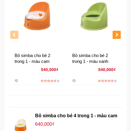
Đồng
Hồ
-
Phụ
Kiện
Nhà
Cửa
Và
Bô simba cho bé 2
Bô simba cho bé 2
Đời
trong 1 - màu cam
trong 1 - màu xanh
Sống
540,000₫
540,000₫
0
0
Máy
Tính
-
Thiết
Bị
Văn
Bô simba cho bé 4 trong 1 - màu cam
Phòng
640,000₫