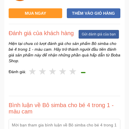
Sức
Khỏe
MUA NGAY
THÊM VÀO GIỎ HÀNG
-
Làm
Đẹp
Đánh giá của khách hàng
Gửi đánh giá của bạn
Hiện tại chưa có lượt đánh giá cho sản phẩm Bô simba cho
Thiết
bé 4 trong 1 - màu cam. Hãy trở thành người đầu tiên đánh
Bị
giá sản phẩm này để nhận những phần quà hấp dẫn từ Boba
Y
Shop.
Tế
-
Đánh giá:
Dụng
Cụ
Massage
Thể
Bình luận về Bô simba cho bé 4 trong 1 -
Thao
màu cam
-
Dã
Ngoại