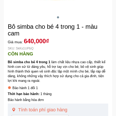
Khuyến
Mãi
Bô simba cho bé 4 trong 1 - màu
Thiết
cam
bị
640,000₫
Giá mua:
âm
thanh
SKU: SkKs1UPbQ
CÒN HÀNG
Bô simba cho bé 4 trong 1
làm chất liệu nhựa cao cấp, thiết kế
Phụ
hình con sử tử đáng yêu, hỗ trợ tay vịn cho bé, bô vệ sinh giúp
Kiện
hình thành thói quen vệ sinh độc lập một mình cho bé, lắp ráp dễ
Công
dàng, không những vậy thích hợp sử dụng cho cả gia đình, tiện
Nghệ
lợi khi mang ra ngoài.
Bảo hành 1 đổi 1
Tivi
Thời hạn bảo hành:
1 tháng
-
Bảo hành bằng hóa đơn
Thiết
Tính toán phí giao hàng
Bị
Giải