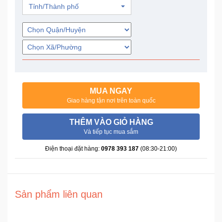
Tỉnh/Thành phố
Trí
Đồ
Điện
Gia
Dụng
MUA NGAY
Máy
Giao hàng tận nơi trên toàn quốc
Ảnh-
Máy
THÊM VÀO GIỎ HÀNG
bay
Và tiếp tục mua sắm
flycam
Điện thoại đặt hàng:
0978 393 187
(08:30-21:00)
Đồ
Chơi
Trẻ
Sản phẩm liên quan
Em