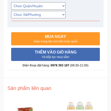
Trí
Đồ
Điện
Gia
Dụng
MUA NGAY
Giao hàng tận nơi trên toàn quốc
Máy
THÊM VÀO GIỎ HÀNG
Ảnh-
Và tiếp tục mua sắm
Máy
bay
Điện thoại đặt hàng:
0978 393 187
(08:30-21:00)
flycam
Đồ
Chơi
Sản phẩm liên quan
Trẻ
Em