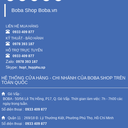
Boba Shop Boba.vn
LIÊN HỆ MUA HÀNG
0933 409 877
KỸ THUẬT - BẢO HÀNH
0978 393 187
HỖ TRỢ TRỰC TUYẾN
0933 409 877
Zalo:
0978 393 187
Skype:
huyt_huyphu.sp
HỆ THỐNG CỬA HÀNG - CHI NHÁNH CỦA BOBA SHOP TRÊN
TOÀN QUỐC
Gò Vấp :
BOBA - 50/56 Lê Thị Hồng, P17, Q. Gò Vấp. Thời gian làm việc: 7h - 7h00 các
ngày trong tuần.
Số điện thoại :
0933 409 877
Quận 11 :
269/18 Đ. Lý Thường Kiệt, Phường Phú Thọ, Hồ Chí Minh
Số điện thoại :
0933 409 877