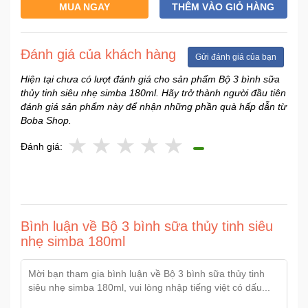
MUA NGAY
THÊM VÀO GIỎ HÀNG
Sức
Khỏe
-
Đánh giá của khách hàng
Làm
Gửi đánh giá của bạn
Đẹp
Hiện tại chưa có lượt đánh giá cho sản phẩm Bộ 3 bình sữa
thủy tinh siêu nhẹ simba 180ml. Hãy trở thành người đầu tiên
đánh giá sản phẩm này để nhận những phần quà hấp dẫn từ
Thiết
Boba Shop.
Bị
Y
Đánh giá:
Tế
-
Dụng
Cụ
Massage
Bình luận về Bộ 3 bình sữa thủy tinh siêu
nhẹ simba 180ml
Thể
Thao
-
Dã
Ngoại