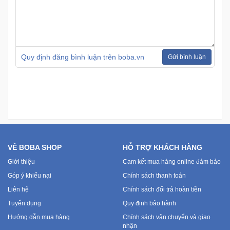
Ô
Tô
-
Quy định đăng bình luận trên boba.vn
Gửi bình luận
Xe
Máy
Đồ
chơi
công
nghệ
VỀ BOBA SHOP
HỖ TRỢ KHÁCH HÀNG
Dịch
Giới thiệu
Cam kết mua hàng online đảm bảo
vụ
Góp ý khiếu nại
Chính sách thanh toán
-
Liên hệ
Chính sách đổi trả hoàn tiền
Giải
pháp
Tuyển dụng
Quy định bảo hành
-
Hướng dẫn mua hàng
Chính sách vận chuyển và giao
Voucher
nhận