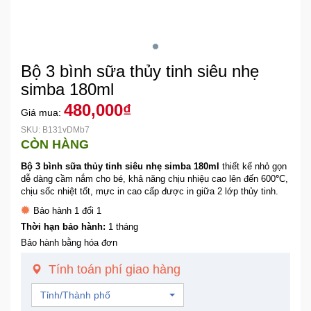
Khuyến
Mãi
Bộ 3 bình sữa thủy tinh siêu nhẹ
Thiết
simba 180ml
bị
480,000₫
Giá mua:
âm
thanh
SKU: B131vDMb7
CÒN HÀNG
Bộ 3 bình sữa thủy tinh siêu nhẹ simba 180ml
thiết kế nhỏ gọn
Phụ
dễ dàng cầm nắm cho bé, khả năng chịu nhiệu cao lên đến 600
°
C,
Kiện
chịu sốc nhiệt tốt, mực in cao cấp được in giữa 2 lớp thủy tinh.
Công
Nghệ
Bảo hành 1 đổi 1
Thời hạn bảo hành:
1 tháng
Bảo hành bằng hóa đơn
Tivi
-
Tính toán phí giao hàng
Thiết
Bị
Tỉnh/Thành phố
Giải