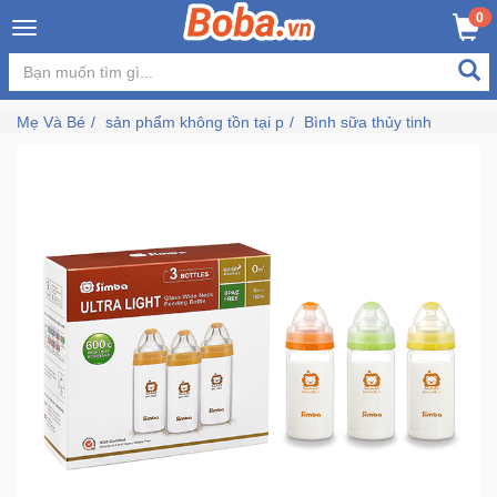
×
0
MUA NGAY
GIỎ HÀNG
Đăng
nhập
Mẹ Và Bé
sản phẩm không tồn tại p
Bình sữa thủy tinh
/
Đăng
ký
Trang
Chủ
Đang
Hot
Bán
Chạy