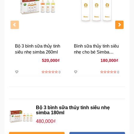
Đồng
Hồ
-
Phụ
Kiện
Nhà
Bộ 3 bình sữa thủy tinh
Bình sữa thủy tinh siêu
Cửa
siêu nhẹ simba 260ml
nhẹ cho bé Simba
Và
120ml
520,000₫
180,000₫
Đời
Sống
0
0
Máy
Tính
-
Thiết
Bộ 3 bình sữa thủy tinh siêu nhẹ
Bị
simba 180ml
Văn
480,000₫
Phòng