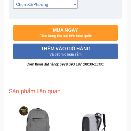
Trí
Đồ
Điện
MUA NGAY
Gia
Giao hàng tận nơi trên toàn quốc
Dụng
THÊM VÀO GIỎ HÀNG
Và tiếp tục mua sắm
Máy
Ảnh-
Điện thoại đặt hàng:
0978 393 187
(08:30-21:00)
Máy
bay
flycam
Sản phẩm liên quan
Đồ
Chơi
Trẻ
Em