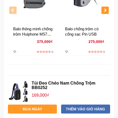
Đồng
Hồ
-
Phụ
Kiện
Balo thông minh chống
Balo chống trộm có
trộm Huiphone M573
cổng sạc Pin USB
Nhà
cổng USB 2.0 - Xám
375,000₫
275,000₫
Cửa
tro
Và
0
0
Đời
Sống
Máy
Tính
Túi Đeo Chéo Nam Chống Trộm
-
BB0252
Thiết
169,000₫
Bị
Văn
Phòng
MUA NGAY
THÊM VÀO GIỎ HÀNG