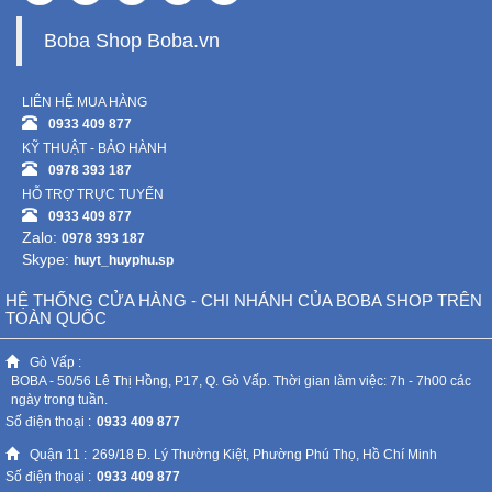
Boba Shop Boba.vn
LIÊN HỆ MUA HÀNG
0933 409 877
KỸ THUẬT - BẢO HÀNH
0978 393 187
HỖ TRỢ TRỰC TUYẾN
0933 409 877
Zalo:
0978 393 187
Skype:
huyt_huyphu.sp
HỆ THỐNG CỬA HÀNG - CHI NHÁNH CỦA BOBA SHOP TRÊN
TOÀN QUỐC
Gò Vấp :
BOBA - 50/56 Lê Thị Hồng, P17, Q. Gò Vấp. Thời gian làm việc: 7h - 7h00 các
ngày trong tuần.
Số điện thoại :
0933 409 877
Quận 11 :
269/18 Đ. Lý Thường Kiệt, Phường Phú Thọ, Hồ Chí Minh
Số điện thoại :
0933 409 877