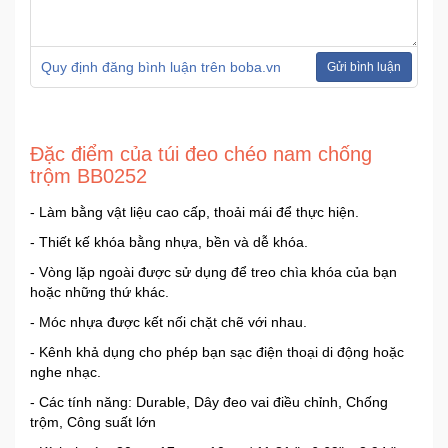
Ô
Quy định đăng bình luận trên boba.vn
Gửi bình luận
Tô
-
Xe
Máy
Đặc điểm của túi đeo chéo nam chống
trộm BB0252
Đồ
- Làm bằng vật liệu cao cấp, thoải mái để thực hiện.
chơi
công
- Thiết kế khóa bằng nhựa, bền và dễ khóa.
nghệ
- Vòng lặp ngoài được sử dụng để treo chìa khóa của bạn
hoặc những thứ khác.
Dịch
- Móc nhựa được kết nối chặt chẽ với nhau.
vụ
- Kênh khả dụng cho phép bạn sạc điện thoại di động hoặc
-
nghe nhạc.
Giải
pháp
- Các tính năng: Durable, Dây đeo vai điều chỉnh, Chống
-
trộm, Công suất lớn
Voucher