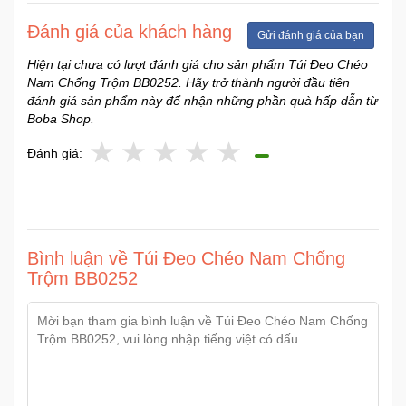
Sức
Đánh giá của khách hàng
Khỏe
Gửi đánh giá của bạn
-
Hiện tại chưa có lượt đánh giá cho sản phẩm Túi Đeo Chéo
Làm
Nam Chống Trộm BB0252. Hãy trở thành người đầu tiên
Đẹp
đánh giá sản phẩm này để nhận những phần quà hấp dẫn từ
Boba Shop.
Thiết
Đánh giá:
Bị
Y
Tế
-
Dụng
Bình luận về Túi Đeo Chéo Nam Chống
Cụ
Massage
Trộm BB0252
Thể
Thao
-
Dã
Ngoại