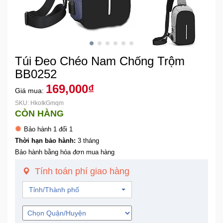
Khuyến
Mãi
Túi Đeo Chéo Nam Chống Trộm
Thiết
bị
BB0252
âm
169,000₫
Giá mua:
thanh
SKU: HkoIkGmqm
CÒN HÀNG
Phụ
Bảo hành 1 đổi 1
Kiện
Công
Thời hạn bảo hành:
3 tháng
Nghệ
Bảo hành bằng hóa đơn mua hàng
Tính toán phí giao hàng
Tivi
-
Tỉnh/Thành phố
Thiết
Bị
Giải