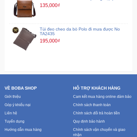
135,000₫
Túi đeo cheo da bò Polo đi mưa được No
TA2435
195,000₫
VỀ BOBA SHOP
HỖ TRỢ KHÁCH HÀNG
Giới thiệu
Cam kết mua hàng online đảm bảo
Góp ý khiếu nại
Chính sách thanh toán
Liên hệ
Chính sách đổi trả hoàn tiền
Tuyển dụng
Quy định bảo hành
Hướng dẫn mua hàng
Chính sách vận chuyển và giao
nhận