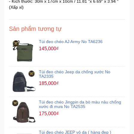
- Kích thước: 30m x 17cm x 10cm / 11.81 "x 6.69" x 3.94 "
(Xấp xỉ)
Mẹ
Và
Bé
Sản phẩm tương tự
Túi đeo chéo AJ Army No TA6236
145,000₫
Túi đeo chéo Jeep da chống xước No
TA2335
185,000₫
Túi đeo chéo Jingpin da bò màu nâu chống
xước đi mưa No TA2535
175,000₫
Túi đeo chéo JEEP vỏ da ( hàng đẹp )