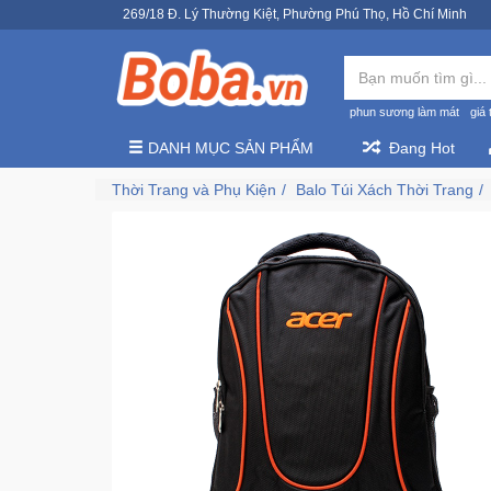
269/18 Đ. Lý Thường Kiệt, Phường Phú Thọ, Hồ Chí Minh
phun sương làm mát
giá 
DANH MỤC SẢN PHẨM
Đang Hot
Thời Trang và Phụ Kiện
Balo Túi Xách Thời Trang