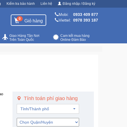
g
Kiểm tra bảo hành
Liên hệ
Đăng nhập / Đăng ký
Mobi:
0933 409 877
0
Viettel:
0978 393 187
Giỏ hàng
Giao Hàng Tận Nơi
Cam kết mua hàng
Trên Toàn Quốc
Online Đảm Bảo
ao
Tính toán phí giao hàng
Tỉnh/Thành phố