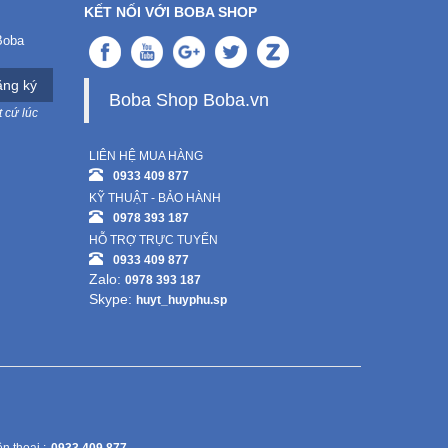
KẾT NỐI VỚI BOBA SHOP
Boba
ng ký
Boba Shop Boba.vn
 cứ lúc
LIÊN HỆ MUA HÀNG
0933 409 877
KỸ THUẬT - BẢO HÀNH
0978 393 187
HỖ TRỢ TRỰC TUYẾN
0933 409 877
Zalo:
0978 393 187
Skype:
huyt_huyphu.sp