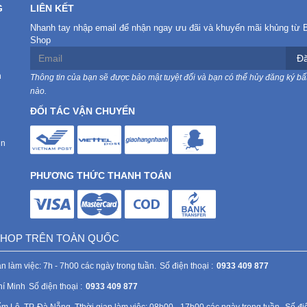
G
LIÊN KẾT
Nhanh tay nhập email để nhận ngay ưu đãi và khuyến mãi khủng từ 
Shop
Đă
n
Thông tin của bạn sẽ được bảo mật tuyệt đối và bạn có thể hủy đăng ký bất
nào.
ĐỐI TÁC VẬN CHUYỂN
in
PHƯƠNG THỨC THANH TOÁN
 SHOP TRÊN TOÀN QUỐC
n làm việc: 7h - 7h00 các ngày trong tuần.
Số điện thoại :
0933 409 877
hí Minh
Số điện thoại :
0933 409 877