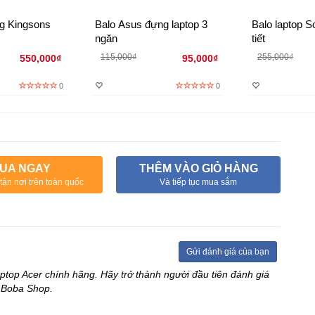
ng Kingsons
Balo Asus đựng laptop 3
Balo laptop S
ngăn
tiết
115,000₫
255,000₫
550,000₫
95,000₫
0
0
UA NGAY
THÊM VÀO GIỎ HÀNG
tận nơi trên toàn quốc
Và tiếp tục mua sắm
Gửi đánh giá của bạn
aptop Acer chính hãng. Hãy trở thành người đầu tiên đánh giá
 Boba Shop.