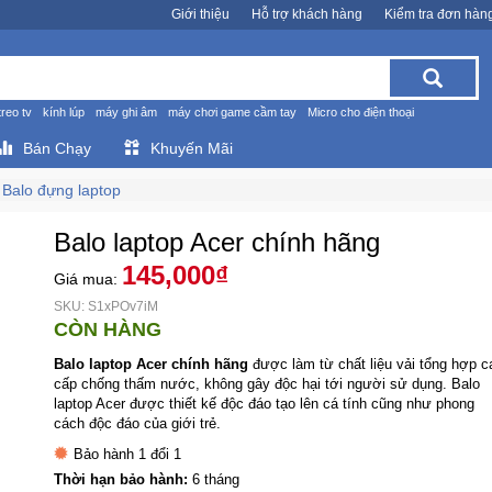
Giới thiệu
Hỗ trợ khách hàng
Kiểm tra đơn hàn
treo tv
kính lúp
máy ghi âm
máy chơi game cầm tay
Micro cho điện thoại
Bán Chạy
Khuyến Mãi
Balo đựng laptop
Balo laptop Acer chính hãng
145,000₫
Giá mua:
SKU: S1xPOv7iM
CÒN HÀNG
Balo laptop Acer chính hãng
được làm từ chất liệu vải tổng hợp c
cấp chống thấm nước, không gây độc hại tới người sử dụng. Balo
laptop Acer được thiết kế độc đáo tạo lên cá tính cũng như phong
cách độc đáo của giới trẻ.
Bảo hành 1 đổi 1
Thời hạn bảo hành:
6 tháng