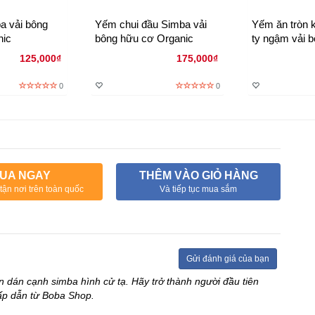
a vải bông
Yếm chui đầu Simba vải
Yếm ăn tròn 
nic
bông hữu cơ Organic
ty ngậm vải 
simba (Organ
125,000₫
175,000₫
0
0
UA NGAY
THÊM VÀO GIỎ HÀNG
tận nơi trên toàn quốc
Và tiếp tục mua sắm
Gửi đánh giá của bạn
 dán cạnh simba hình cử tạ. Hãy trở thành người đầu tiên
ấp dẫn từ Boba Shop.