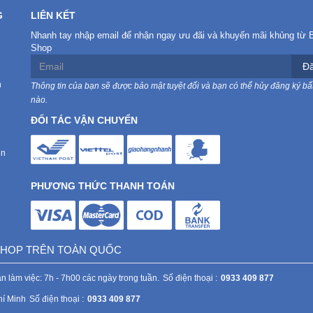
G
LIÊN KẾT
Nhanh tay nhập email để nhận ngay ưu đãi và khuyến mãi khủng từ 
Shop
Đă
n
Thông tin của bạn sẽ được bảo mật tuyệt đối và bạn có thể hủy đăng ký bất
nào.
ĐỐI TÁC VẬN CHUYỂN
in
PHƯƠNG THỨC THANH TOÁN
 SHOP TRÊN TOÀN QUỐC
n làm việc: 7h - 7h00 các ngày trong tuần.
Số điện thoại :
0933 409 877
hí Minh
Số điện thoại :
0933 409 877