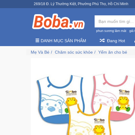
269/18 Đ. Lý Thường Kiệt, Phường Phú Thọ, Hồ Chí Minh
phun sương làm mát
giá 
DANH MỤC SẢN PHẨM
Đang Hot
Mẹ Và Bé
Chăm sóc sức khỏe
Yếm ăn cho bé