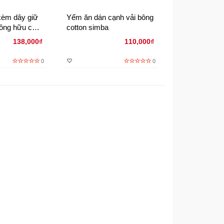
kèm dây giữ
Yếm ăn dán cạnh vải bông
Yếm ăn logo 
bông hữu cơ
cotton simba
ic)
138,000₫
110,000₫
0
0