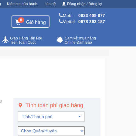
g
Kiểm tra bảo hành
Liên hệ
Đăng nhập / Đăng ký
Mobi:
0933 409 877
0
Viettel:
0978 393 187
Giỏ hàng
Giao Hàng Tận Nơi
Cam kết mua hàng
Trên Toàn Quốc
Online Đảm Bảo
g
Tính toán phí giao hàng
Tỉnh/Thành phố