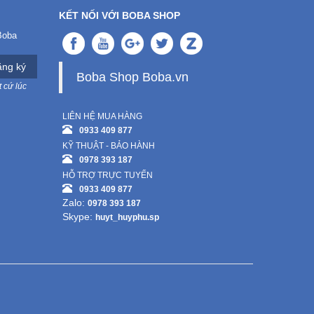
KẾT NỐI VỚI BOBA SHOP
Boba
ng ký
Boba Shop Boba.vn
 cứ lúc
LIÊN HỆ MUA HÀNG
0933 409 877
KỸ THUẬT - BẢO HÀNH
0978 393 187
HỖ TRỢ TRỰC TUYẾN
0933 409 877
Zalo:
0978 393 187
Skype:
huyt_huyphu.sp