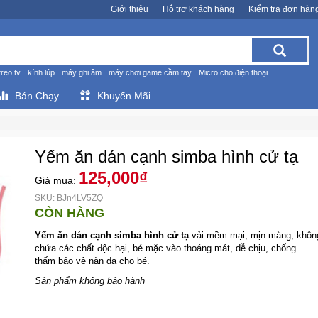
Giới thiệu
Hỗ trợ khách hàng
Kiểm tra đơn hàn
treo tv
kính lúp
máy ghi âm
máy chơi game cầm tay
Micro cho điện thoại
Bán Chạy
Khuyến Mãi
Yếm ăn dán cạnh simba hình cử tạ
125,000₫
Giá mua:
SKU: BJn4LV5ZQ
CÒN HÀNG
Yếm ăn dán cạnh simba hình cử tạ
vải mềm mại, mịn màng, khôn
chứa các chất độc hại, bé mặc vào thoáng mát, dễ chịu, chống
thấm bảo vệ nàn da cho bé.
Sản phẩm không bảo hành